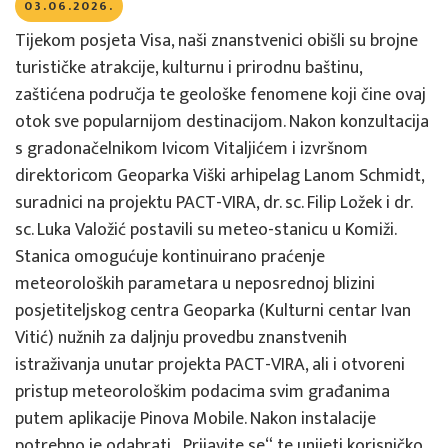
03.06.2026.
Tijekom posjeta Visa, naši znanstvenici obišli su brojne
turističke atrakcije, kulturnu i prirodnu baštinu,
zaštićena područja te geološke fenomene koji čine ovaj
otok sve popularnijom destinacijom. Nakon konzultacija
s gradonačelnikom Ivicom Vitaljićem i izvršnom
direktoricom Geoparka Viški arhipelag Lanom Schmidt,
suradnici na projektu PACT-VIRA, dr. sc. Filip Ložek i dr.
sc. Luka Valožić postavili su meteo-stanicu u Komiži.
Stanica omogućuje kontinuirano praćenje
meteoroloških parametara u neposrednoj blizini
posjetiteljskog centra Geoparka (Kulturni centar Ivan
Vitić) nužnih za daljnju provedbu znanstvenih
istraživanja unutar projekta PACT-VIRA, ali i otvoreni
pristup meteorološkim podacima svim građanima
putem aplikacije Pinova Mobile. Nakon instalacije
potrebno je odabrati „Prijavite se“ te unijeti korisničko