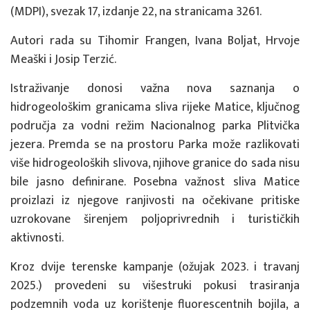
(MDPI), svezak 17, izdanje 22, na stranicama 3261.
Autori rada su Tihomir Frangen, Ivana Boljat, Hrvoje
Meaški i Josip Terzić.
Istraživanje donosi važna nova saznanja o
hidrogeološkim granicama sliva rijeke Matice, ključnog
područja za vodni režim Nacionalnog parka Plitvička
jezera. Premda se na prostoru Parka može razlikovati
više hidrogeoloških slivova, njihove granice do sada nisu
bile jasno definirane. Posebna važnost sliva Matice
proizlazi iz njegove ranjivosti na očekivane pritiske
uzrokovane širenjem poljoprivrednih i turističkih
aktivnosti.
Kroz dvije terenske kampanje (ožujak 2023. i travanj
2025.) provedeni su višestruki pokusi trasiranja
podzemnih voda uz korištenje fluorescentnih bojila, a