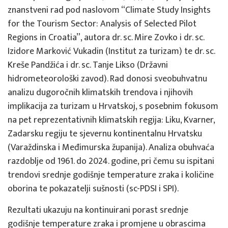
znanstveni rad pod naslovom “Climate Study Insights
for the Tourism Sector: Analysis of Selected Pilot
Regions in Croatia”, autora dr. sc. Mire Zovko i dr. sc.
Izidore Marković Vukadin (Institut za turizam) te dr. sc.
Kreše Pandžića i dr. sc. Tanje Likso (Državni
hidrometeorološki zavod). Rad donosi sveobuhvatnu
analizu dugoročnih klimatskih trendova i njihovih
implikacija za turizam u Hrvatskoj, s posebnim fokusom
na pet reprezentativnih klimatskih regija: Liku, Kvarner,
Zadarsku regiju te sjevernu kontinentalnu Hrvatsku
(Varaždinska i Međimurska županija). Analiza obuhvaća
razdoblje od 1961. do 2024. godine, pri čemu su ispitani
trendovi srednje godišnje temperature zraka i količine
oborina te pokazatelji sušnosti (sc-PDSI i SPI).
Rezultati ukazuju na kontinuirani porast srednje
godišnje temperature zraka i promjene u obrascima