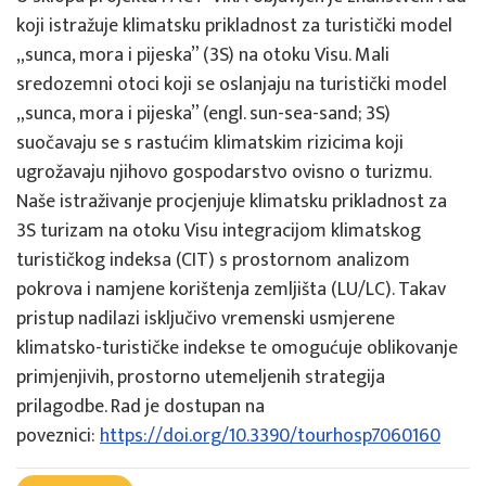
koji istražuje klimatsku prikladnost za turistički model
„sunca, mora i pijeska” (3S) na otoku Visu. Mali
sredozemni otoci koji se oslanjaju na turistički model
„sunca, mora i pijeska” (engl. sun-sea-sand; 3S)
suočavaju se s rastućim klimatskim rizicima koji
ugrožavaju njihovo gospodarstvo ovisno o turizmu.
Naše istraživanje procjenjuje klimatsku prikladnost za
3S turizam na otoku Visu integracijom klimatskog
turističkog indeksa (CIT) s prostornom analizom
pokrova i namjene korištenja zemljišta (LU/LC). Takav
pristup nadilazi isključivo vremenski usmjerene
klimatsko-turističke indekse te omogućuje oblikovanje
primjenjivih, prostorno utemeljenih strategija
prilagodbe. Rad je dostupan na
poveznici:
https://doi.org/10.3390/tourhosp7060160