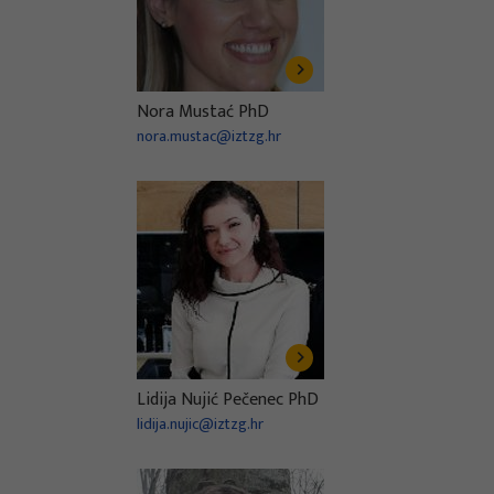
Nora Mustać PhD
nora.mustac@iztzg.hr
Lidija Nujić Pečenec PhD
lidija.nujic@iztzg.hr