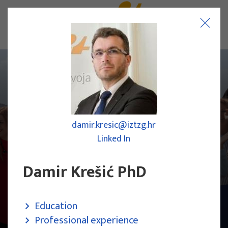
damir.kresic@iztzg.hr
Linked In
Damir Krešić PhD
Education
Research Team
Professional experience