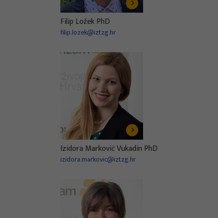
Filip Ložek PhD
filip.lozek@iztzg.hr
Izidora Marković Vukadin PhD
izidora.markovic@iztzg.hr