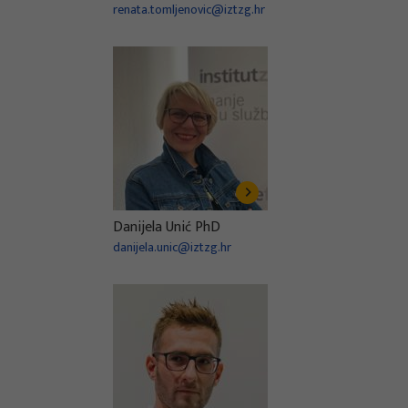
renata.tomljenovic@iztzg.hr
Danijela Unić PhD
danijela.unic@iztzg.hr