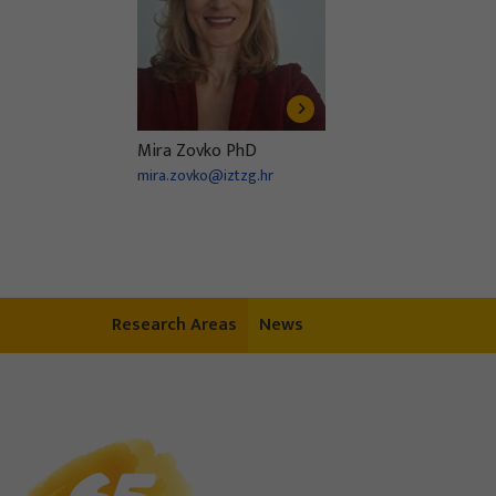
Mira Zovko PhD
mira.zovko@iztzg.hr
Research Areas
News