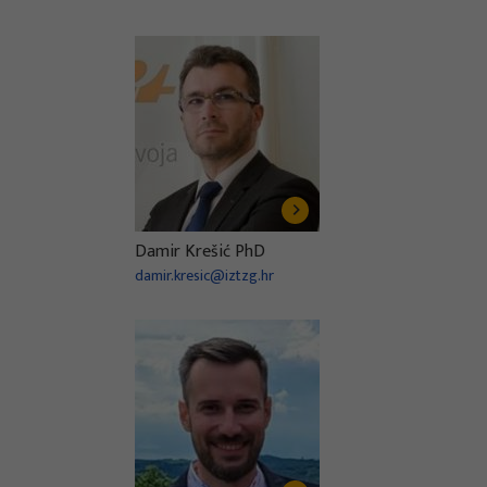
Damir Krešić PhD
damir.kresic@iztzg.hr