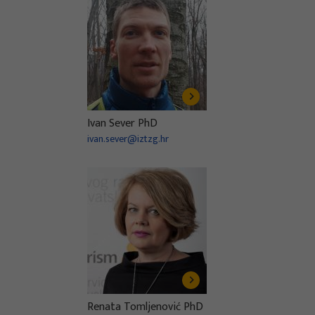
Ivan Sever PhD
ivan.sever@iztzg.hr
Renata Tomljenović PhD