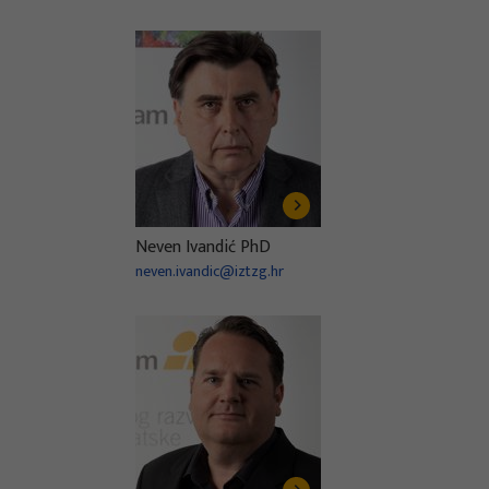
Neven Ivandić PhD
neven.ivandic@iztzg.hr