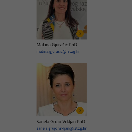
Matina Gjurašić PhD
matina.gjurasic@iztzg.hr
Sanela Grujo Vrkljan PhD
sanela.grujo.vrkljan@iztzg.hr