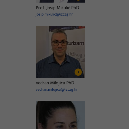
Prof. Josip Mikulić PhD
josip.mikulic@iztzg.hr
Vedran Milojica PhD
vedran.milojica@iztzg.hr