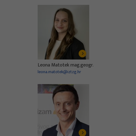
Leona Matotek mag.geogr.
leona.matotek@iztzg.hr