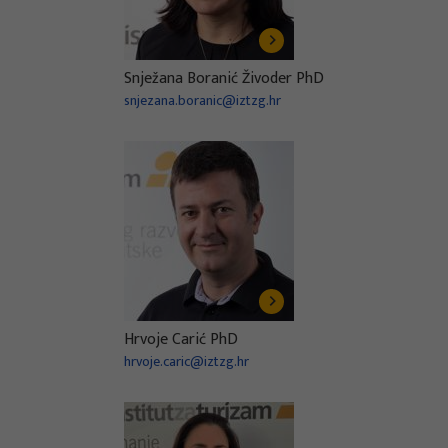
Snježana Boranić Živoder PhD
snjezana.boranic@iztzg.hr
Hrvoje Carić PhD
hrvoje.caric@iztzg.hr