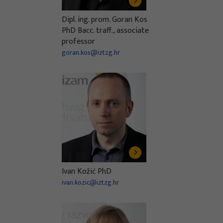
Dipl. ing. prom. Goran Kos
PhD Bacc. traff., associate
professor
goran.kos@iztzg.hr
Ivan Kožić PhD
ivan.kozic@iztzg.hr