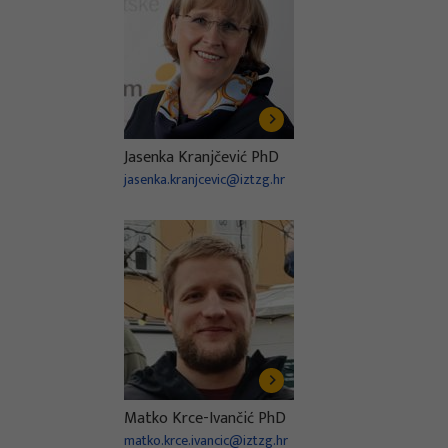
Jasenka Kranjčević PhD
jasenka.kranjcevic@iztzg.hr
Matko Krce-Ivančić PhD
matko.krce.ivancic@iztzg.hr