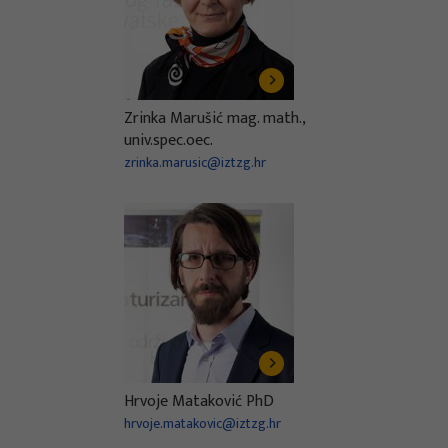
Zrinka Marušić mag. math.,
univ.spec.oec.
zrinka.marusic@iztzg.hr
Hrvoje Mataković PhD
hrvoje.matakovic@iztzg.hr