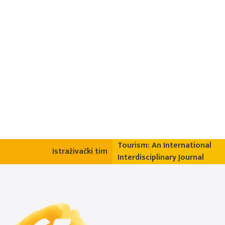
Tourism: An International
Istraživački tim
Interdisciplinary Journal