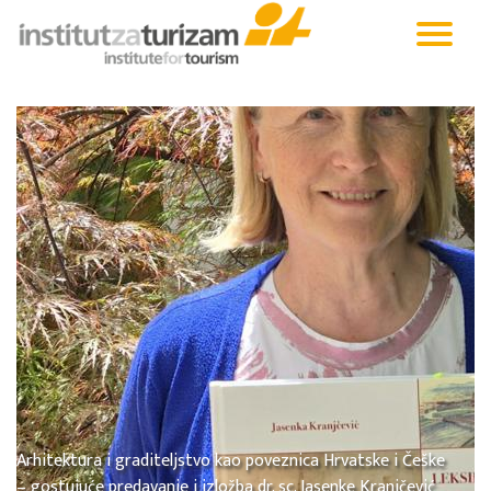
Arhitektura i graditeljstvo kao poveznica Hrvatske i Češke
– gostujuće predavanje i izložba dr. sc. Jasenke Kranjčević