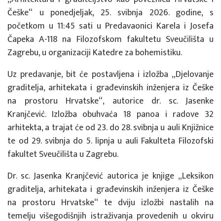
Češke“ u ponedjeljak, 25. svibnja 2026. godine, s
početkom u 11:45 sati u Predavaonici Karela i Josefa
Čapeka A-118 na
Filozofskom fakultetu Sveučilišta u
Zagrebu
, u organizaciji Katedre za bohemistiku.
Uz predavanje, bit će postavljena i izložba „Djelovanje
graditelja, arhitekata i građevinskih inženjera iz Češke
na prostoru Hrvatske“, autorice dr. sc. Jasenke
Kranjčević. Izložba obuhvaća 18 panoa i radove 32
arhitekta, a trajat će od 23. do 28. svibnja u auli Knjižnice
te od 29. svibnja do 5. lipnja u auli Fakulteta
Filozofski
fakultet Sveučilišta u Zagrebu
.
Dr. sc. Jasenka Kranjčević autorica je knjige „Leksikon
graditelja, arhitekata i građevinskih inženjera iz Češke
na prostoru Hrvatske“ te dviju izložbi nastalih na
temelju višegodišnjih istraživanja provedenih u okviru