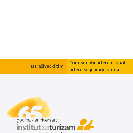
Tourism: An International
Istraživački tim
Interdisciplinary Journal