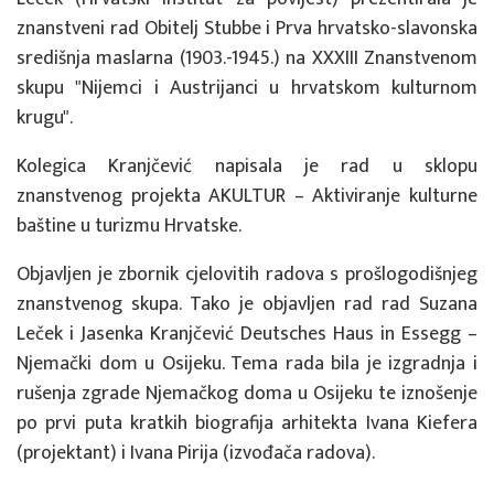
znanstveni rad Obitelj Stubbe i Prva hrvatsko-slavonska
središnja maslarna (1903.-1945.) na XXXIII Znanstvenom
skupu "Nijemci i Austrijanci u hrvatskom kulturnom
krugu".
Kolegica Kranjčević napisala je rad u sklopu
znanstvenog projekta AKULTUR – Aktiviranje kulturne
baštine u turizmu Hrvatske.
Objavljen je zbornik cjelovitih radova s prošlogodišnjeg
znanstvenog skupa. Tako je objavljen rad rad Suzana
Leček i Jasenka Kranjčević Deutsches Haus in Essegg –
Njemački dom u Osijeku. Tema rada bila je izgradnja i
rušenja zgrade Njemačkog doma u Osijeku te iznošenje
po prvi puta kratkih biografija arhitekta Ivana Kiefera
(projektant) i Ivana Pirija (izvođača radova).