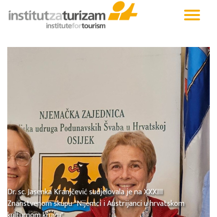
Dr. sc. Jasenka Kranjčević sudjelovala je na XXXIII
Znanstvenom skupu "Nijemci i Austrijanci u hrvatskom
kulturnom krugu"