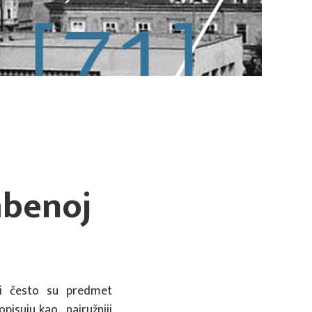
mbenoj
ovi često su predmet
opisuju kao „najružniji