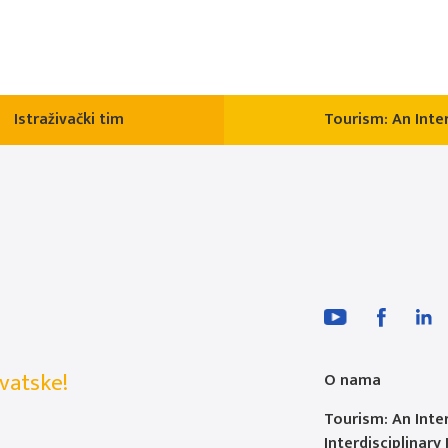
Istraživački tim
Tourism: An Inter
vatske!
O nama
Tourism: An Inte
Interdisciplinary 