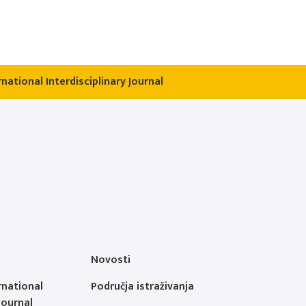
national Interdisciplinary Journal
Novosti
rnational
Područja istraživanja
Journal