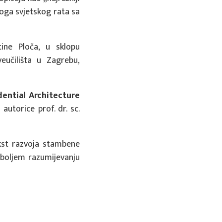
oga svjetskog rata sa
tine Ploča, u sklopu
eučilišta u Zagrebu,
dential Architecture
u autorice prof. dr. sc.
ekst razvoja stambene
 boljem razumijevanju