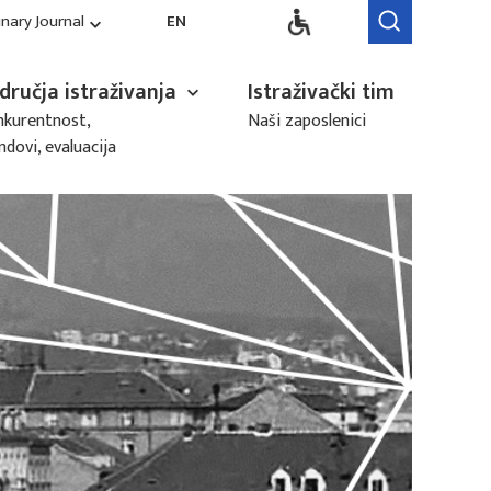
inary Journal
EN
dručja istraživanja
Istraživački tim
kurentnost,
Naši zaposlenici
ndovi, evaluacija