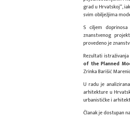
grad u Hrvatskoj“, i
svim obilježjima mode
S ciljem doprinosa 
znanstvenog projekt
provedeno je znanstv
Rezultati istraživan
of the Planned Mod
Zrinka Barišić Marenić i
U radu je analiziran
arhitekture u Hrvats
urbanističke i arhite
Članak je dostupan na