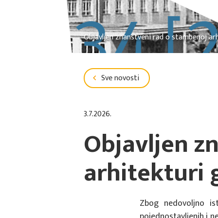
Objavljen znanstveni rad o stambenoj arh
Sve novosti
3.7.2026.
Objavljen z
arhitekturi 
Zbog nedovoljno ist
pojednostavljenih i ne