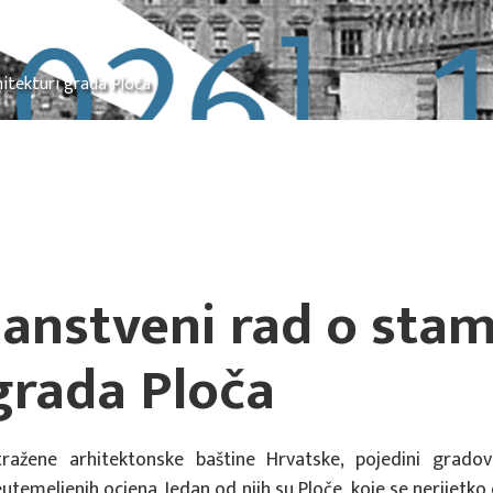
itekturi grada Ploča
nanstveni rad o sta
grada Ploča
ražene arhitektonske baštine Hrvatske, pojedini grad
utemeljenih ocjena. Jedan od njih su Ploče, koje se nerijetko 