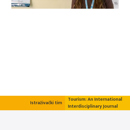
Tourism: An International
Istraživački tim
Interdisciplinary Journal