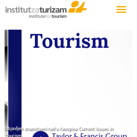
Objavljen znanstveni rad u časopisu Current Issues in
Tourism