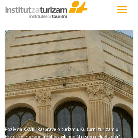
Poziv na XXVIII. Rasprave o turizmu: Kulturni turizam u
Hrvatskoj - jesmo li zaboravili ono što smo nekad znali?