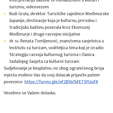
interpretaciju baštine te menadžment u kulturi i
turizmu, videovezom
Rudi Grula, direktor Turističke zajednice Međimurske
županije, destinacije koja je kulturnu, prirodnu i
tradicijsku baštinu povezala kroz Ekomuzej
Međimurje i druge razvojne inicijative
dr. sc. Renata Tomljenović, znanstvena savjetnica u
Institutu za turizam, voditeljica tima koji je izradio
Strategiju razvoja kulturnog turizma i članica
tadašnjeg Savjeta za kulturni turizam
Sudjelovanje je besplatno, no zbog ograničenog broja
mjesta molimo Vas da svoj dolazak prijavite putem
poveznice
https://forms.gle/eF2B5b7bFET5FUoF8
Veselimo se Vašem dolasku.