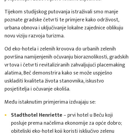
Tijekom studijskog putovanja istraživali smo manje
poznate gradske četvrti te primjere kako održivost,
urbana obnova i uključivanje lokalne zajednice oblikuju
novu viziju razvoja turizma.
Od eko-hotela i zelenih krovova do urbanih zelenih
površina namijenjenih očuvanju bioraznolikosti, gradskih
vrtova i četvrti revitaliziranih zahvaljujući placemaking
alatima, Beč demonstrira kako se može uspješno
uskladiti kvaliteta života stanovnika, iskustvo
posjetitelja i očuvanje okoliša.
Među istaknutim primjerima izdvajaju se:
Stadthotel Henriette
– prvi hotel u Beču koji
posluje prema načelima ekonomije za opće dobro;
obiteljski eko-hotel koji koristi isključivo zelenu