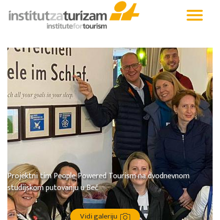
Projektni tim People Powered Tourism na dvodnevnom
studijskom putovanju u Beč
Vidi galeriju