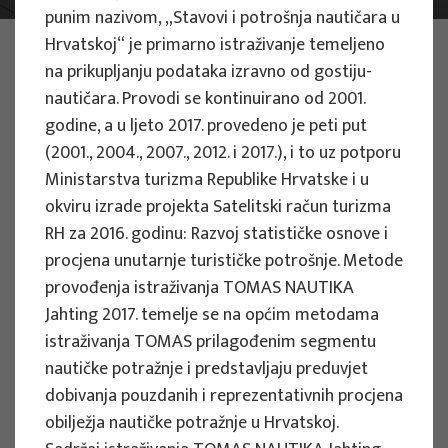
punim nazivom, „Stavovi i potrošnja nautičara u
Hrvatskoj“ je primarno istraživanje temeljeno
FOTO:
ILUSTRATIVNA FOTOGRAFIJA
Projekti
na prikupljanju podataka izravno od gostiju-
nautičara. Provodi se kontinuirano od 2001.
godine, a u ljeto 2017. provedeno je peti put
(2001., 2004., 2007., 2012. i 2017.), i to uz potporu
Ministarstva turizma Republike Hrvatske i u
okviru izrade projekta Satelitski račun turizma
ZNANSTVENI PROJEKTI
RH za 2016. godinu: Razvoj statističke osnove i
procjena unutarnje turističke potrošnje. Metode
Procjena utjecaja klimatskih promjena
provođenja istraživanja TOMAS NAUTIKA
na turizam temeljen na prirodi: razvoj
Jahting 2017. temelje se na općim metodama
indeksa ranjivosti i otpornosti
istraživanja TOMAS prilagođenim segmentu
zaštićenih područja za upravljanje
nautičke potražnje i predstavljaju preduvjet
strategijama prilagodbe - PACT-VIRA
dobivanja pouzdanih i reprezentativnih procjena
Voditelj projekta
obilježja nautičke potražnje u Hrvatskoj.
Izidora Marković Vukadin