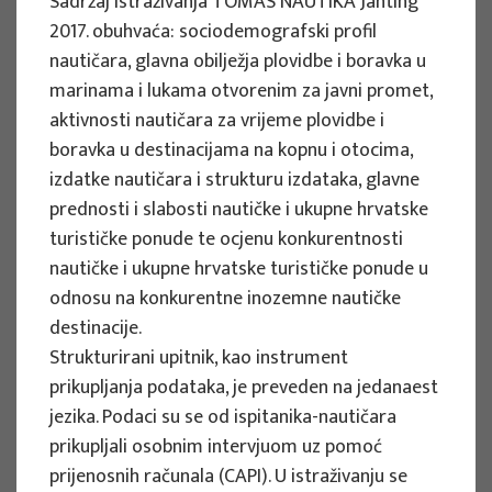
Sadržaj istraživanja TOMAS NAUTIKA Jahting
Razdoblje provedbe : 2024. - 2027.
2017. obuhvaća: sociodemografski profil
nautičara, glavna obilježja plovidbe i boravka u
Vidi više
marinama i lukama otvorenim za javni promet,
aktivnosti nautičara za vrijeme plovidbe i
boravka u destinacijama na kopnu i otocima,
izdatke nautičara i strukturu izdataka, glavne
ZNANSTVENI PROJEKTI
prednosti i slabosti nautičke i ukupne hrvatske
Kognitivne pristranosti kao izvor
turističke ponude te ocjenu konkurentnosti
suboptimalnih odluka u turizmu i
nautičke i ukupne hrvatske turističke ponude u
problema (ne)održivosti:
odnosu na konkurentne inozemne nautičke
Razumijevanjem pristranosti do
destinacije.
kvalitetnijeg upravljanja turizmom -
Strukturirani upitnik, kao instrument
BIASTOUR
prikupljanja podataka, je preveden na jedanaest
jezika. Podaci su se od ispitanika-nautičara
Voditelj projekta
prikupljali osobnim intervjuom uz pomoć
Ivan Sever
prijenosnih računala (CAPI). U istraživanju se
Razdoblje provedbe : 2024. - 2027.