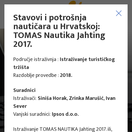
Stavovi i potrošnja
nautičara u Hrvatskoj:
TOMAS Nautika Jahting
2017.
Područje istraživnja :
Istraživanje turističkog
tržišta
Razdoblje provedbe :
2018.
Suradnici
Istraživači:
Siniša Horak, Zrinka Marušić, Ivan
Sever
Vanjski suradnici:
Ipsos d.o.o.
Projekti
Znanstveni projekti
Istraživanje TOMAS NAUTIKA Jahting 2017. ili,