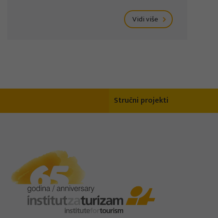
Vidi više
Stručni projekti