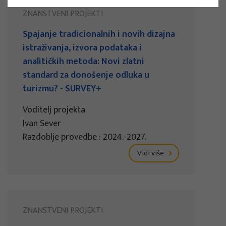
ZNANSTVENI PROJEKTI
Spajanje tradicionalnih i novih dizajna
istraživanja, izvora podataka i
analitičkih metoda: Novi zlatni
standard za donošenje odluka u
turizmu? - SURVEY+
Voditelj projekta
Ivan Sever
Razdoblje provedbe : 2024.-2027.
Vidi više
ZNANSTVENI PROJEKTI