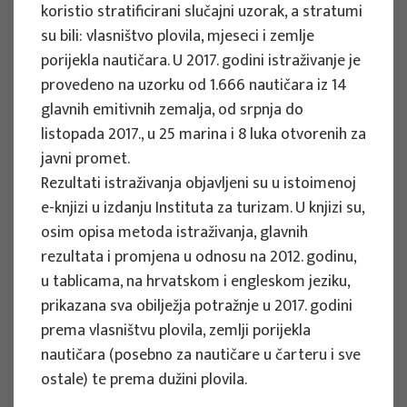
koristio stratificirani slučajni uzorak, a stratumi
Vidi više
su bili: vlasništvo plovila, mjeseci i zemlje
porijekla nautičara. U 2017. godini istraživanje je
provedeno na uzorku od 1.666 nautičara iz 14
glavnih emitivnih zemalja, od srpnja do
ZNANSTVENI PROJEKTI
listopada 2017., u 25 marina i 8 luka otvorenih za
javni promet.
Učinkovitost mjera prilagodbe i
Rezultati istraživanja objavljeni su u istoimenoj
ublažavanja učinaka klimatskih
e-knjizi u izdanju Instituta za turizam. U knjizi su,
promjena u turizmu - COMMITMENT
osim opisa metoda istraživanja, glavnih
Voditelj projekta
rezultata i promjena u odnosu na 2012. godinu,
Izidora Marković Vukadin
u tablicama, na hrvatskom i engleskom jeziku,
Razdoblje provedbe : 2024.-2027.
prikazana sva obilježja potražnje u 2017. godini
prema vlasništvu plovila, zemlji porijekla
Vidi više
nautičara (posebno za nautičare u čarteru i sve
ostale) te prema dužini plovila.