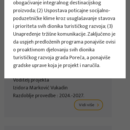
obogaćivanje integralnog destinacijskog
Vidi više
proizvoda; (2) Uspostava poticajne socijalno-
poduzetničke klime kroz usuglašavanje stavova
i prioriteta svih dionika turističkog razvoja; (3)
Unapređenje tržišne komunikacije. Zaključeno je
ZNANSTVENI PROJEKTI
da uspjeh predloženih programa ponajviše ovisi
o proaktivnom djelovanju svih dionika
Učinkovitost mjera prilagodbe i
turističkog razvoja grada Poreča, a ponajviše
ublažavanja učinaka klimatskih
gradske uprave koja je projekt i naručila.
promjena u turizmu - COMMITMENT
Voditelj projekta
Izidora Marković Vukadin
Razdoblje provedbe : 2024.-2027.
Vidi više