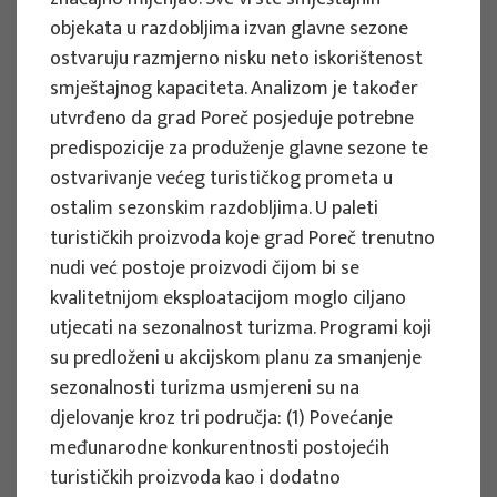
Razdoblje provedbe : 2024. - 2027.
objekata u razdobljima izvan glavne sezone
ostvaruju razmjerno nisku neto iskorištenost
Vidi više
smještajnog kapaciteta. Analizom je također
utvrđeno da grad Poreč posjeduje potrebne
predispozicije za produženje glavne sezone te
ostvarivanje većeg turističkog prometa u
ZNANSTVENI PROJEKTI
ostalim sezonskim razdobljima. U paleti
Kognitivne pristranosti kao izvor
turističkih proizvoda koje grad Poreč trenutno
suboptimalnih odluka u turizmu i
nudi već postoje proizvodi čijom bi se
problema (ne)održivosti:
kvalitetnijom eksploatacijom moglo ciljano
Razumijevanjem pristranosti do
utjecati na sezonalnost turizma. Programi koji
kvalitetnijeg upravljanja turizmom -
su predloženi u akcijskom planu za smanjenje
BIASTOUR
sezonalnosti turizma usmjereni su na
djelovanje kroz tri područja: (1) Povećanje
Voditelj projekta
međunarodne konkurentnosti postojećih
Ivan Sever
turističkih proizvoda kao i dodatno
Razdoblje provedbe : 2024. - 2027.