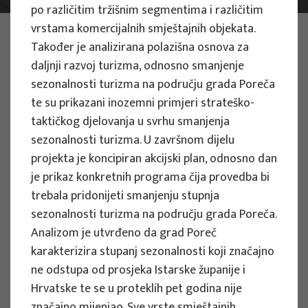
po različitim tržišnim segmentima i različitim
vrstama komercijalnih smještajnih objekata.
FOTO:
ILUSTRATIVNA FOTOGRAFIJA
Također je analizirana polazišna osnova za
Projekti
daljnji razvoj turizma, odnosno smanjenje
sezonalnosti turizma na području grada Poreča
te su prikazani inozemni primjeri strateško-
taktičkog djelovanja u svrhu smanjenja
sezonalnosti turizma. U završnom dijelu
ZNANSTVENI PROJEKTI
projekta je koncipiran akcijski plan, odnosno dan
je prikaz konkretnih programa čija provedba bi
Procjena utjecaja klimatskih promjena
trebala pridonijeti smanjenju stupnja
na turizam temeljen na prirodi: razvoj
sezonalnosti turizma na području grada Poreča.
indeksa ranjivosti i otpornosti
Analizom je utvrđeno da grad Poreč
zaštićenih područja za upravljanje
karakterizira stupanj sezonalnosti koji značajno
strategijama prilagodbe - PACT-VIRA
ne odstupa od prosjeka Istarske županije i
Voditelj projekta
Hrvatske te se u proteklih pet godina nije
Izidora Marković Vukadin
značajno mijenjao. Sve vrste smještajnih