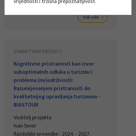
vrijednosti i tržišna prepoznatljivost.
Razdoblje provedbe : 2024. - 2027.
Vidi više
ZNANSTVENI PROJEKTI
Kognitivne pristranosti kao izvor
suboptimalnih odluka u turizmu i
problema (ne)održivosti:
Razumijevanjem pristranosti do
kvalitetnijeg upravljanja turizmom -
BIASTOUR
Voditelj projekta
Ivan Sever
Razdoblje provedbe : 2024. - 2027.