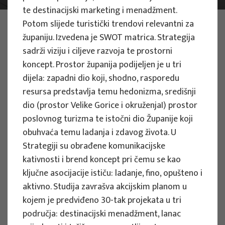
te destinacijski marketing i menadžment.
FOTO:
ILUSTRATIVNA FOTOGRAFIJA
Potom slijede turistički trendovi relevantni za
Projekti
županiju. Izvedena je SWOT matrica. Strategija
sadrži viziju i ciljeve razvoja te prostorni
koncept. Prostor županija podijeljen je u tri
dijela: zapadni dio koji, shodno, rasporedu
resursa predstavlja temu hedonizma, središnji
dio (prostor Velike Gorice i okruženjaI) prostor
ZNANSTVENI PROJEKTI
poslovnog turizma te istočni dio Županije koji
obuhvaća temu ladanja i zdavog života. U
Procjena utjecaja klimatskih promjena
Strategiji su obrađene komunikacijske
na turizam temeljen na prirodi: razvoj
kativnosti i brend koncept pri čemu se kao
indeksa ranjivosti i otpornosti
ključne asocijacije ističu: ladanje, fino, opušteno i
zaštićenih područja za upravljanje
aktivno. Studija zavrašva akcijskim planom u
strategijama prilagodbe - PACT-VIRA
kojem je predviđeno 30-tak projekata u tri
Voditelj projekta
područja: destinacijski menadžment, lanac
Izidora Marković Vukadin