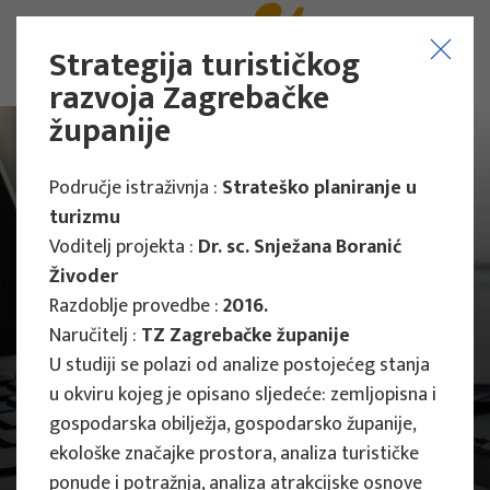
Strategija turističkog
razvoja Zagrebačke
županije
Područje istraživnja :
Strateško planiranje u
turizmu
Voditelj projekta :
Dr. sc. Snježana Boranić
Živoder
Razdoblje provedbe :
2016.
Naručitelj :
TZ Zagrebačke županije
U studiji se polazi od analize postojećeg stanja
u okviru kojeg je opisano sljedeće: zemljopisna i
gospodarska obilježja, gospodarsko županije,
ekološke značajke prostora, analiza turističke
Projekti
Znanstveni projekti
ponude i potražnja, analiza atrakcijske osnove