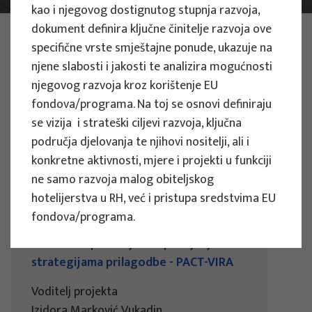
kao i njegovog dostignutog stupnja razvoja,
dokument definira ključne činitelje razvoja ove
FOTO:
ILUSTRATIVNA FOTOGRAFIJA
specifične vrste smještajne ponude, ukazuje na
Projekti
njene slabosti i jakosti te analizira mogućnosti
njegovog razvoja kroz korištenje EU
fondova/programa. Na toj se osnovi definiraju
se vizija i strateški ciljevi razvoja, ključna
područja djelovanja te njihovi nositelji, ali i
ZNANSTVENI PROJEKTI
konkretne aktivnosti, mjere i projekti u funkciji
ne samo razvoja malog obiteljskog
Procjena utjecaja klimatskih promjena
hotelijerstva u RH, već i pristupa sredstvima EU
na turizam temeljen na prirodi: razvoj
fondova/programa.
indeksa ranjivosti i otpornosti
zaštićenih područja za upravljanje
strategijama prilagodbe - PACT-VIRA
Voditelj projekta
Izidora Marković Vukadin