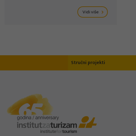
Vidi više
Stručni projekti