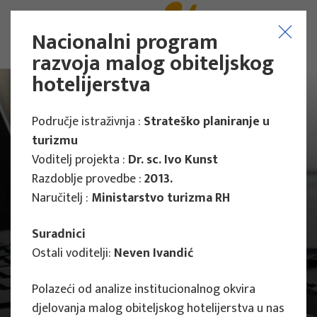
Nacionalni program
razvoja malog obiteljskog
hotelijerstva
Područje istraživnja :
Strateško planiranje u
turizmu
Voditelj projekta :
Dr. sc. Ivo Kunst
Razdoblje provedbe :
2013.
Naručitelj :
Ministarstvo turizma RH
Suradnici
Ostali voditelji:
Neven Ivandić
Polazeći od analize institucionalnog okvira
Projekti
Znanstveni projekti
djelovanja malog obiteljskog hotelijerstva u nas