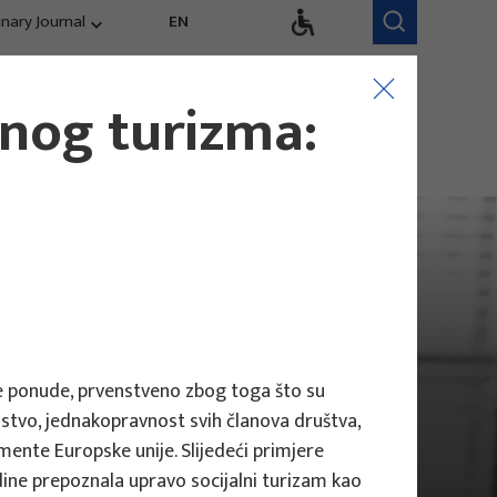
inary Journal
EN
dručja istraživanja
Istraživački tim
lnog turizma:
kurentnost,
Naši zaposlenici
ndovi, evaluacija
ke ponude, prvenstveno zbog toga što su
nstvo, jednakopravnost svih članova društva,
mente Europske unije. Slijedeći primjere
odine prepoznala upravo socijalni turizam kao