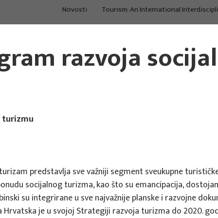
Novosti
Tourism: An International Interdiscipl
O nama
Projekti
Po
gram razvoja socija
Istraživanje i
Procjene, strategije,
Kon
konzalting u turizmu
međuodnosi
tre
u turizmu
 turizam predstavlja sve važniji segment sveukupne turistič
 ponudu socijalnog turizma, kao što su emancipacija, dostoja
binski su integrirane u sve najvažnije planske i razvojne doku
a Hrvatska je u svojoj Strategiji razvoja turizma do 2020. g