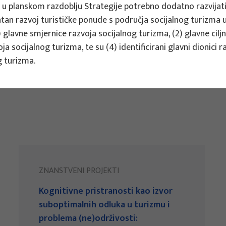
 u planskom razdoblju Strategije potrebno dodatno razvijat
tan razvoj turističke ponude s područja socijalnog turizma 
 glavne smjernice razvoja socijalnog turizma, (2) glavne cil
oja socijalnog turizma, te su (4) identificirani glavni dionici 
g turizma.
ZNANSTVENI PROJEKTI
Kognitivne pristranosti kao izvor
suboptimalnih odluka u turizmu i
problema (ne)održivosti: