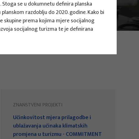
i. Stoga se u dokumnetu definira planska
u planskom razdoblju do 2020. godine. Kako bi
jne skupine prema kojima mjere socijalnog
razvoja socijalnog turizma te je definirana
ZNANSTVENI PROJEKTI
Učinkovitost mjera prilagodbe i
ublažavanja učinaka klimatskih
promjena u turizmu - COMMITMENT