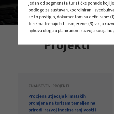
jedan od segmenata turističke ponude koji je
Projekti
podloge za sustavan, koordiniran i sveobuhva
Znanstveni projekti
se to postiglo, dokumentom su definirane: (1)
turizma trebaju biti usmjerene, (3) vizija razv
njihova uloga u planiranom razvoju socijalno
FOTO:
ILUSTRATIVNA FOTOGRAFIJA
Projekti
ZNANSTVENI PROJEKTI
Procjena utjecaja klimatskih
promjena na turizam temeljen na
prirodi: razvoj indeksa ranjivosti i