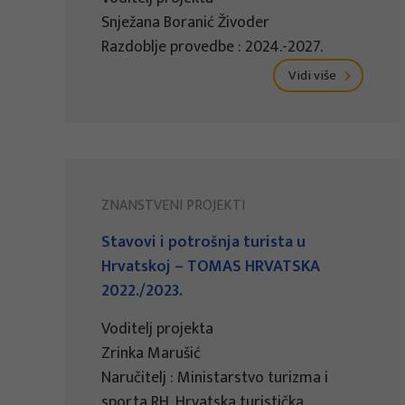
Snježana Boranić Živoder
Razdoblje provedbe : 2024.-2027.
Vidi više
ZNANSTVENI PROJEKTI
Stavovi i potrošnja turista u
Hrvatskoj – TOMAS HRVATSKA
2022./2023.
Voditelj projekta
Zrinka Marušić
Naručitelj : Ministarstvo turizma i
sporta RH, Hrvatska turistička