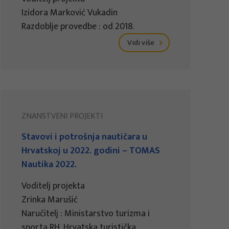
Izidora Marković Vukadin
Razdoblje provedbe : od 2018.
Vidi više
ZNANSTVENI PROJEKTI
Stavovi i potrošnja nautičara u
Hrvatskoj u 2022. godini – TOMAS
Nautika 2022.
Voditelj projekta
Zrinka Marušić
Naručitelj : Ministarstvo turizma i
sporta RH, Hrvatska turistička