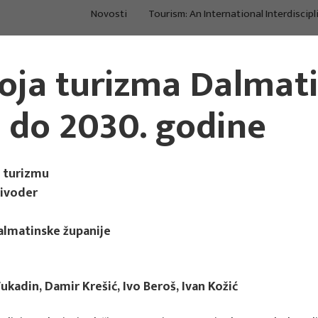
Novosti
Tourism: An International Interdiscipl
O nama
Projekti
Po
voja turizma Dalmat
Istraživanje i
Procjene, strategije,
Kon
konzalting u turizmu
međuodnosi
tre
e do 2030. godine
u turizmu
Živoder
dalmatinske županije
ukadin, Damir Krešić, Ivo Beroš, Ivan Kožić