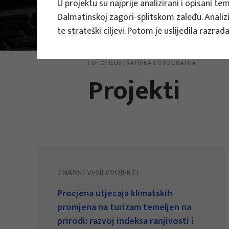
U projektu su najprije analizirani i opisani 
Dalmatinskoj zagori-splitskom zaleđu. Analizir
Projekti
Znanstveni projekti
te strateški ciljevi. Potom je uslijedila razr
FOTO:
ILUSTRATIVNA FOTOGRAFIJA
Projekti
ZNANSTVENI PROJEKTI
Procjena utjecaja klimatskih
promjena na turizam temeljen na
prirodi: razvoj indeksa ranjivosti i