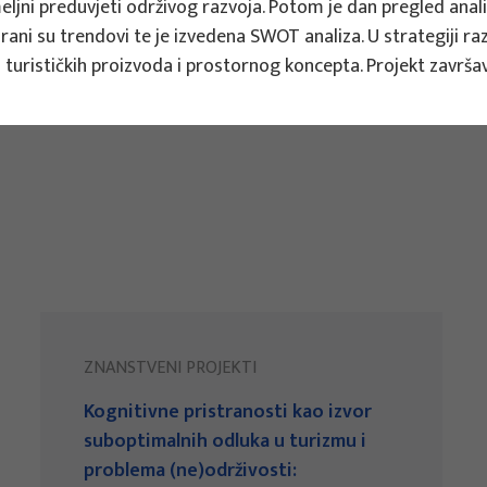
temeljni preduvjeti održivog razvoja. Potom je dan pregled an
ani su trendovi te je izvedena SWOT analiza. U strategiji razvo
ada turističkih proizvoda i prostornog koncepta. Projekt zavr
ZNANSTVENI PROJEKTI
Kognitivne pristranosti kao izvor
suboptimalnih odluka u turizmu i
problema (ne)održivosti: