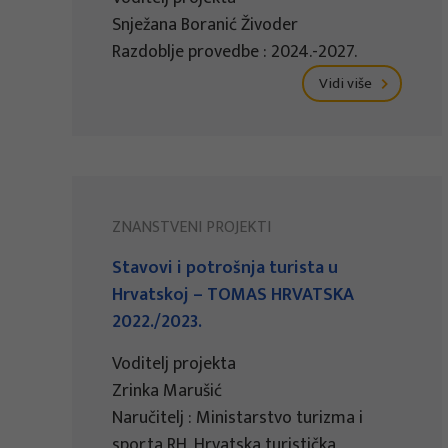
Snježana Boranić Živoder
Razdoblje provedbe : 2024.-2027.
Vidi više
ZNANSTVENI PROJEKTI
Stavovi i potrošnja turista u
Hrvatskoj – TOMAS HRVATSKA
2022./2023.
Voditelj projekta
Zrinka Marušić
Naručitelj : Ministarstvo turizma i
sporta RH, Hrvatska turistička