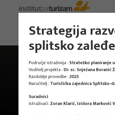
Strategija raz
splitsko zaleđ
Područje istraživnja :
Strateško planiranje 
Voditelj projekta :
Dr. sc. Snježana Boranić 
Razdoblje provedbe :
2023
Naručitelj :
Turistička zajednica Splitsko-
Suradnici
Istraživači:
Zoran Klarić, Izidora Marković V