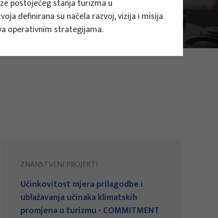
alize postojećeg stanja turizma u
ja definirana su načela razvoj, vizija i misija
šava operativnim strategijama.
ZNANSTVENI PROJEKTI
Učinkovitost mjera prilagodbe i
ublažavanja učinaka klimatskih
promjena u turizmu - COMMITMENT