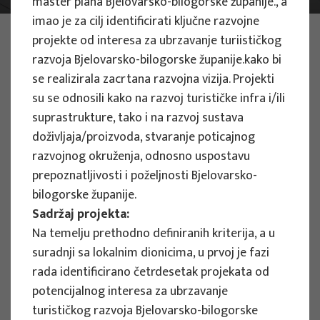
master plana Bjelovarsko-bilogorske županije., a
imao je za cilj identificirati ključne razvojne
FOTO:
ILUSTRATIVNA FOTOGRAFIJA
projekte od interesa za ubrzavanje turiističkog
Projekti
razvoja Bjelovarsko-bilogorske županije.kako bi
se realizirala zacrtana razvojna vizija. Projekti
su se odnosili kako na razvoj turističke infra i/ili
suprastrukture, tako i na razvoj sustava
doživljaja/proizvoda, stvaranje poticajnog
razvojnog okruženja, odnosno uspostavu
ZNANSTVENI PROJEKTI
prepoznatljivosti i poželjnosti Bjelovarsko-
Procjena utjecaja klimatskih promjena
bilogorske županije.
na turizam temeljen na prirodi: razvoj
Sadržaj projekta:
indeksa ranjivosti i otpornosti
Na temelju prethodno definiranih kriterija, a u
zaštićenih područja za upravljanje
suradnji sa lokalnim dionicima, u prvoj je fazi
strategijama prilagodbe - PACT-VIRA
rada identificirano četrdesetak projekata od
potencijalnog interesa za ubrzavanje
Voditelj projekta
turističkog razvoja Bjelovarsko-bilogorske
Izidora Marković Vukadin