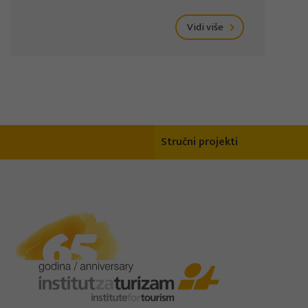
Vidi više
Stručni projekti