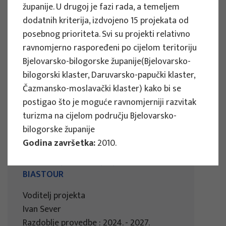
županije. U drugoj je fazi rada, a temeljem
Razdoblje provedbe : 2024. - 2027.
dodatnih kriterija, izdvojeno 15 projekata od
Vidi više
posebnog prioriteta. Svi su projekti relativno
ravnomjerno raspoređeni po cijelom teritoriju
Bjelovarsko-bilogorske županije(Bjelovarsko-
bilogorski klaster, Daruvarsko-papučki klaster,
ZNANSTVENI PROJEKTI
Čazmansko-moslavački klaster) kako bi se
postigao što je moguće ravnomjerniji razvitak
Kognitivne pristranosti kao izvor
turizma na cijelom području Bjelovarsko-
suboptimalnih odluka u turizmu i
bilogorske županije
problema (ne)održivosti:
Godina završetka:
2010.
Razumijevanjem pristranosti do
kvalitetnijeg upravljanja turizmom -
BIASTOUR
Voditelj projekta
Ivan Sever
Razdoblje provedbe : 2024. - 2027.