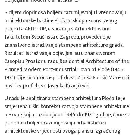
obilježjima moderne arhitekture.
S ciljem doprinosa boljem razumijevanju i vrednovanju
arhitektonske baštine Ploča, u sklopu znanstvenog
projekta AKULTUR, u suradnji s Arhitektonskim
fakultetom Sveučilišta u Zagrebu, provedeno je
znanstveno istraživanje stambene arhitekture grada.
Rezultati istraživanja objavljeni su u znanstvenom
časopisu Prostor u radu Residential Architecture of the
Planned Modern Port-Industrial Town of Ploče (1945–
1971), čije su autorice prof. dr. sc. Zrinka Barišić Marenić i
nasl. izv. prof. dr. sc. Jasenka Kranjčević.
U radu je analizirana stambena arhitektura Ploča te je
smještena u širi kontekst razvoja stambene arhitekture
u Hrvatskoj u razdoblju od 1945. do 1971. godine, čime se
pridonosi boljem razumijevanju urbanističke i
arhitektonske vrijednosti ovoga planski izgrađenog