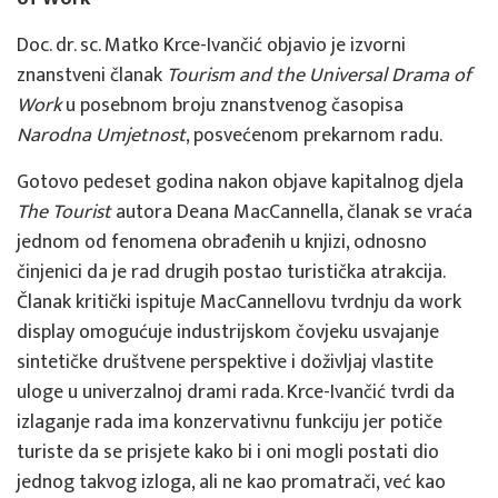
Doc. dr. sc. Matko Krce-Ivančić objavio je izvorni
znanstveni članak
Tourism and the Universal Drama of
Work
u posebnom broju znanstvenog časopisa
Narodna Umjetnost
, posvećenom prekarnom radu.
Gotovo pedeset godina nakon objave kapitalnog djela
The Tourist
autora Deana MacCannella, članak se vraća
jednom od fenomena obrađenih u knjizi, odnosno
činjenici da je rad drugih postao turistička atrakcija.
Članak kritički ispituje MacCannellovu tvrdnju da work
display omogućuje industrijskom čovjeku usvajanje
sintetičke društvene perspektive i doživljaj vlastite
uloge u univerzalnoj drami rada. Krce-Ivančić tvrdi da
izlaganje rada ima konzervativnu funkciju jer potiče
turiste da se prisjete kako bi i oni mogli postati dio
jednog takvog izloga, ali ne kao promatrači, već kao