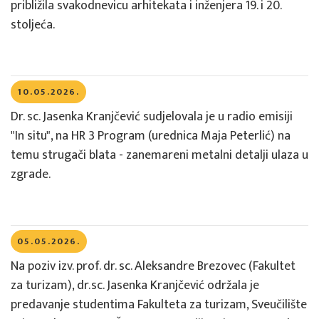
približila svakodnevicu arhitekata i inženjera 19. i 20.
stoljeća.
10.05.2026.
Dr. sc. Jasenka Kranjčević sudjelovala je u radio emisiji
"In situ", na HR 3 Program (urednica Maja Peterlić) na
temu strugači blata - zanemareni metalni detalji ulaza u
zgrade.
05.05.2026.
Na poziv izv. prof. dr. sc. Aleksandre Brezovec (Fakultet
za turizam), dr.sc. Jasenka Kranjčević održala je
predavanje studentima Fakulteta za turizam, Sveučilište