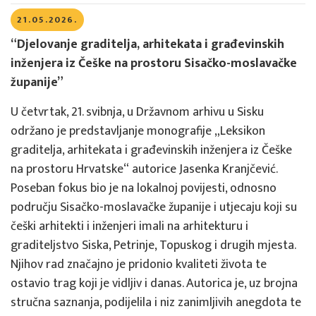
21.05.2026.
“Djelovanje graditelja, arhitekata i građevinskih
inženjera iz Češke na prostoru Sisačko-moslavačke
županije”
U četvrtak, 21. svibnja, u Državnom arhivu u Sisku
održano je predstavljanje monografije „Leksikon
graditelja, arhitekata i građevinskih inženjera iz Češke
na prostoru Hrvatske“ autorice Jasenka Kranjčević.
Poseban fokus bio je na lokalnoj povijesti, odnosno
području Sisačko-moslavačke županije i utjecaju koji su
češki arhitekti i inženjeri imali na arhitekturu i
graditeljstvo Siska, Petrinje, Topuskog i drugih mjesta.
Njihov rad značajno je pridonio kvaliteti života te
ostavio trag koji je vidljiv i danas. Autorica je, uz brojna
stručna saznanja, podijelila i niz zanimljivih anegdota te