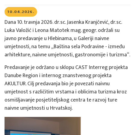
10.04.2026.
Dana 10. travnja 2026. dr.sc. Jasenka Kranjčević, dr.sc.
Luka Valožić i Leona Matotek mag. geogr. održali su
javno predavanje u Hlebinama, u Galeriji naivne
umjetnosti, na temu „Baština sela Podravine - između
arhitekture, naivne umjetnosti, gastronomije i turizma“.
Predavanje je održano u sklopu CAST Interreg projekta
Danube Region i internog znanstvenog projekta
AKULTUR. Cilj predavanja bio je povezati naivnu
umjetnost s različitim vrstama i oblicima turizma kroz
osmišljavanje posjetiteljskog centra te razvoj ture
naivne umjetnosti u Hrvatskoj.