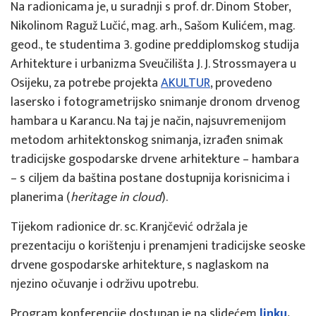
Na radionicama je, u suradnji s prof. dr. Dinom Stober,
Nikolinom Raguž Lučić, mag. arh., Sašom Kulićem, mag.
geod., te studentima 3. godine preddiplomskog studija
Arhitekture i urbanizma Sveučilišta J. J. Strossmayera u
Osijeku, za potrebe projekta
AKULTUR
, provedeno
lasersko i fotogrametrijsko snimanje dronom drvenog
hambara u Karancu. Na taj je način, najsuvremenijom
metodom arhitektonskog snimanja, izrađen snimak
tradicijske gospodarske drvene arhitekture – hambara
– s ciljem da baština postane dostupnija korisnicima i
planerima (
heritage in cloud
).
Tijekom radionice dr. sc. Kranjčević održala je
prezentaciju o korištenju i prenamjeni tradicijske seoske
drvene gospodarske arhitekture, s naglaskom na
njezino očuvanje i održivu upotrebu.
Program konferencije dostupan je na sljdećem
linku
.