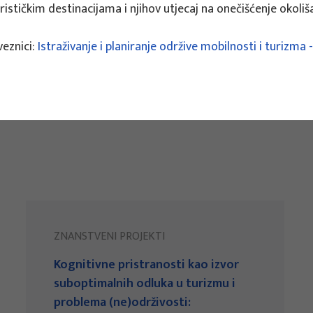
stičkim destinacijama i njihov utjecaj na onečišćenje okoliša
veznici:
Istraživanje i planiranje održive mobilnosti i turizma
ZNANSTVENI PROJEKTI
Kognitivne pristranosti kao izvor
suboptimalnih odluka u turizmu i
problema (ne)održivosti: