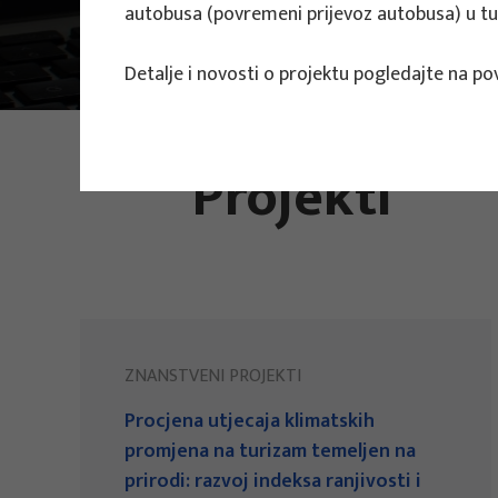
autobusa (povremeni prijevoz autobusa) u turi
Projekti
Znanstveni projekti
Detalje i novosti o projektu pogledajte na po
FOTO:
ILUSTRATIVNA FOTOGRAFIJA
Projekti
ZNANSTVENI PROJEKTI
Procjena utjecaja klimatskih
promjena na turizam temeljen na
prirodi: razvoj indeksa ranjivosti i