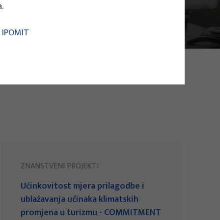
.
 - IPOMIT
ZNANSTVENI PROJEKTI
Učinkovitost mjera prilagodbe i
ublažavanja učinaka klimatskih
promjena u turizmu - COMMITMENT