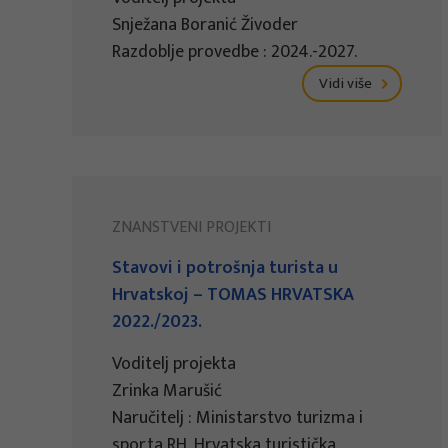
Snježana Boranić Živoder
Razdoblje provedbe : 2024.-2027.
Vidi više
ZNANSTVENI PROJEKTI
Stavovi i potrošnja turista u
Hrvatskoj – TOMAS HRVATSKA
2022./2023.
Voditelj projekta
Zrinka Marušić
Naručitelj : Ministarstvo turizma i
sporta RH, Hrvatska turistička