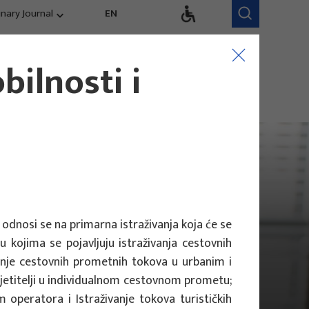
inary Journal
EN
dručja istraživanja
Istraživački tim
bilnosti i
kurentnost,
Naši zaposlenici
ndovi, evaluacija
 odnosi se na primarna istraživanja koja će se
u kojima se pojavljuju istraživanja cestovnih
anje cestovnih prometnih tokova u urbanim i
osjetitelji u individualnom cestovnom prometu;
 operatora i Istraživanje tokova turističkih