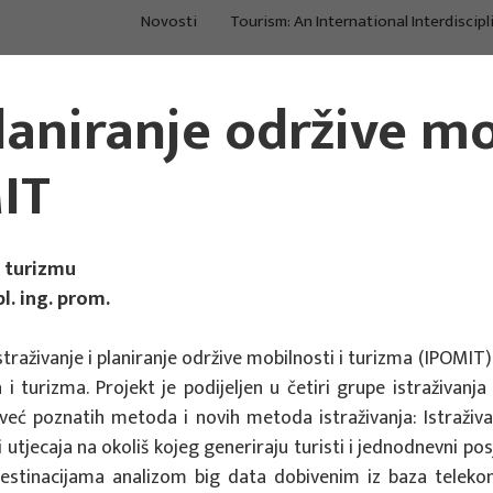
Novosti
Tourism: An International Interdiscipl
O nama
Projekti
Po
planiranje održive mo
Istraživanje i
Procjene, strategije,
Kon
konzalting u turizmu
međuodnosi
tre
IT
u turizmu
pl. ing. prom.
traživanje i planiranje održive mobilnosti i turizma (IPOMIT)
urizma. Projekt je podijeljen u četiri grupe istraživanja 
eć poznatih metoda i novih metoda istraživanja: Istraživ
i utjecaja na okoliš kojeg generiraju turisti i jednodnevni p
 destinacijama analizom big data dobivenim iz baza telekom