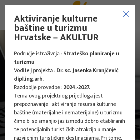
Aktiviranje kulturne
baštine u turizmu
Hrvatske – AKULTUR
Područje istraživnja :
Strateško planiranje u
turizmu
Voditelj projekta :
Dr. sc. Jasenka Kranjčević
dipl.ing.arh.
Razdoblje provedbe :
2024.-2027.
Tema ovog projektnog prijedloga jest
prepoznavanje i aktiviranje resursa kulturne
baštine (materijalne i nematerijalne) u turizmu
čime bi se smanjio jaz između dobro etabliranih
te potencijalnih turističkih atrakcija u manje
Projekti
Znanstveni projekti
razvijenim turističkim destinacijama. Pri tome,