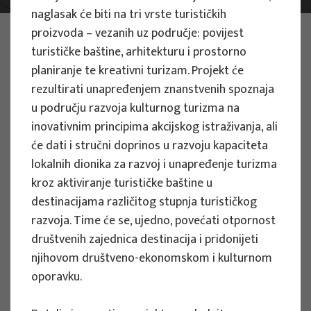
naglasak će biti na tri vrste turističkih
FOTO:
ILUSTRATIVNA FOTOGRAFIJA
proizvoda – vezanih uz područje: povijest
Projekti
turističke baštine, arhitekturu i prostorno
planiranje te kreativni turizam. Projekt će
rezultirati unapređenjem znanstvenih spoznaja
u području razvoja kulturnog turizma na
inovativnim principima akcijskog istraživanja, ali
će dati i stručni doprinos u razvoju kapaciteta
ZNANSTVENI PROJEKTI
lokalnih dionika za razvoj i unapređenje turizma
kroz aktiviranje turističke baštine u
Procjena utjecaja klimatskih promjena
destinacijama različitog stupnja turističkog
na turizam temeljen na prirodi: razvoj
razvoja. Time će se, ujedno, povećati otpornost
indeksa ranjivosti i otpornosti
društvenih zajednica destinacija i pridonijeti
zaštićenih područja za upravljanje
njihovom društveno-ekonomskom i kulturnom
strategijama prilagodbe - PACT-VIRA
oporavku.
Voditelj projekta
Izidora Marković Vukadin