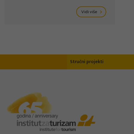
Vidi više
Stručni projekti