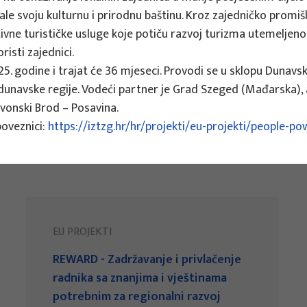
ale svoju kulturnu i prirodnu baštinu. Kroz zajedničko promišl
vne turističke usluge koje potiču razvoj turizma utemeljenog
sti zajednici.
025. godine i trajat će 36 mjeseci. Provodi se u sklopu Dun
dunavske regije. Vodeći partner je Grad Szeged (Mađarska), a
avonski Brod – Posavina.
poveznici:
https://iztzg.hr/hr/projekti/eu-projekti/people-p
EU PROJEKTI
REWARD - Zadržavanje i privlačenje
radnika sa znanjima i vještinama
potrebnim za regionalni razvoj