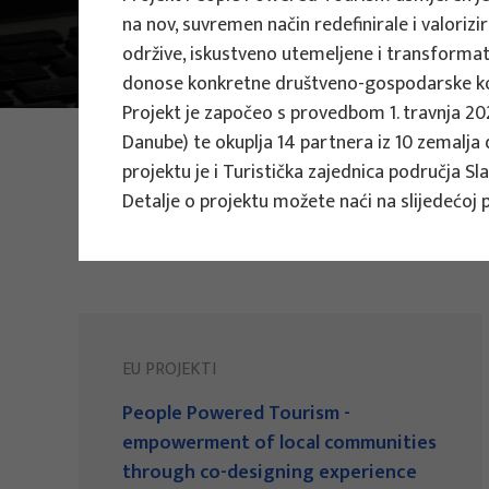
na nov, suvremen način redefinirale i valorizir
Projekti
EU projekti
održive, iskustveno utemeljene i transformati
donose konkretne društveno-gospodarske kori
Projekt je započeo s provedbom 1. travnja 2
FOTO:
ILUSTRATIVNA FOTOGRAFIJA
Danube) te okuplja 14 partnera iz 10 zemalja 
Projekti
projektu je i Turistička zajednica područja Sl
Detalje o projektu možete naći na slijedećoj 
EU PROJEKTI
People Powered Tourism -
empowerment of local communities
through co-designing experience