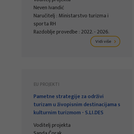
Neven Ivandić
Naručitelj : Ministarstvo turizma i
sporta RH
Razdoblje provedbe : 2022. - 2026.
Vidi više
EU PROJEKTI
Pametne strategije za održivi
turizam u živopisnim destinacijama s
kulturnim turizmom - S.LI.DES
Voditelj projekta
Sanda Čorak