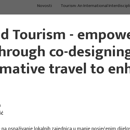
Novosti
Tourism: An International Interdiscipl
O nama
Projekti
Po
d Tourism - empowe
Istraživanje i
Procjene, strategije,
Kon
konzalting u turizmu
međuodnosi
tre
hrough co-designin
mative travel to enh
a
ić
na osnaživanje lokalnih zajednica u manje posjećenim dijelo