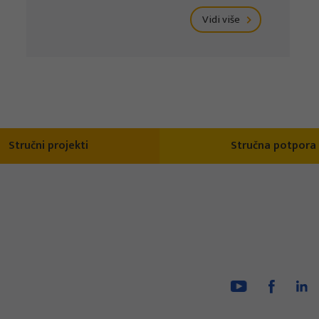
Vidi više
Stručni projekti
Stručna potpora 