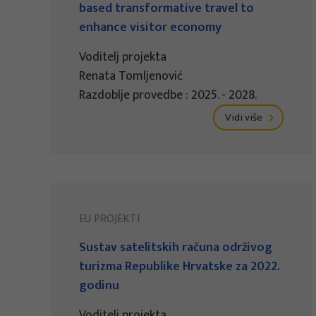
based transformative travel to
enhance visitor economy
Voditelj projekta
Renata Tomljenović
Razdoblje provedbe : 2025. - 2028.
Vidi više
EU PROJEKTI
Sustav satelitskih računa održivog
turizma Republike Hrvatske za 2022.
godinu
Voditelj projekta