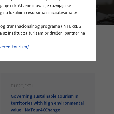
janje i društvene inovacije razvijaju se
 na lokalnim resursima i inicijativama te
avskog transnacionalnog programa (INTERREG
 uz Institut za turizam pridruženi partner na
owered-tourism/
.
EU PROJEKTI
Governing sustainable tourism in
territories with high environmental
value - NaTour4CChange