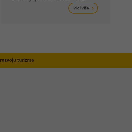
Vidi više
razvoju turizma