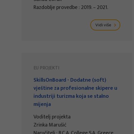
Razdoblje provedbe : 2019. – 2021.
Vidi više
EU PROJEKTI
SkillsOnBoard - Dodatne (soft)
vještine za profesionalne skipere u
industriji turizma koja se stalno
mijenja
Voditelj projekta
Zrinka Marušić
Naručitelj : B.C.A. College S.A, Greece