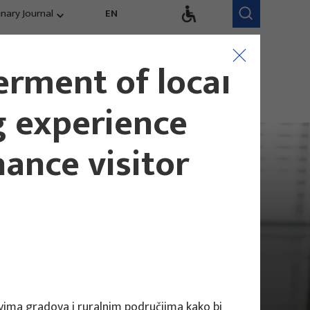
inary Journal
EN
dručja istraživanja
Istraživački tim
rment of local
kurentnost,
Naši zaposlenici
ndovi, evaluacija
g experience
ance visitor
vima gradova i ruralnim područjima kako bi