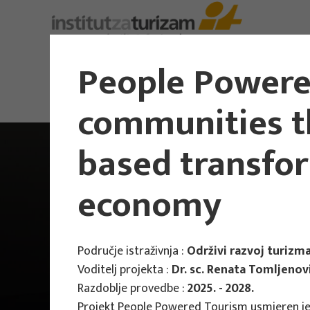
People Powere
communities t
based transfor
economy
Područje istraživnja :
Održivi razvoj turizm
Voditelj projekta :
Dr. sc. Renata Tomljenov
Razdoblje provedbe :
2025. - 2028.
Projekt People Powered Tourism usmjeren je 