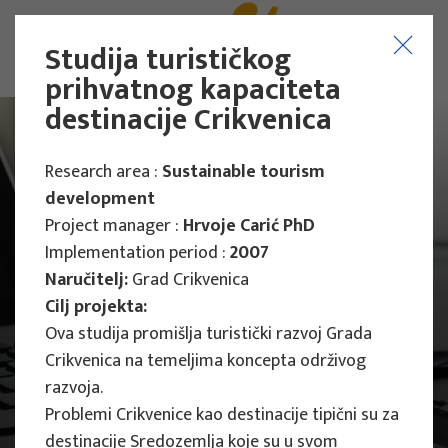
Studija turističkog
prihvatnog kapaciteta
destinacije Crikvenica
Research area :
Sustainable tourism
development
Project manager :
Hrvoje Carić PhD
Implementation period :
2007
Naručitelj:
Grad Crikvenica
Cilj projekta:
Ova studija promišlja turistički razvoj Grada
Crikvenica na temeljima koncepta održivog
razvoja.
Problemi Crikvenice kao destinacije tipični su za
Main Projects
Research Projects
destinacije Sredozemlja koje su u svom