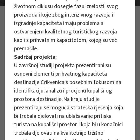
životnom ciklusu dosegle fazu ‘zrelosti’ svog
PHOTO:
ILUSTRATIVNA FOTOGRAFIJA
proizvoda i koje zbog intenzivnog razvoja i
Projects
izgradnje kapaciteta imaju problema s
ostvarenjem kvalitetnog turističkog razvoja
kao i s prihvatnim kapacitetom, kojeg su već
premašile.
Filter
Sadržaj projekta:
All
U završnoj studiji projekta prezentirani su
osnovni elementi prihvatnog kapaciteta
destinacije Crikvenica s posebnim fokusom na
identifikaciju, analizu i procjenu kupališnog
prostora destinacije. Na kraju studije
Search
prezentiraju se moguća strateška rješenja koja
bi trebala djelovati na ublažavanje pritiska
turista na kupališni prostor i koja bi u konačnici
RESEARCH PROJECTS
trebala djelovati na kvalitetnije tržišno
Strategic Guidelines for Tourism