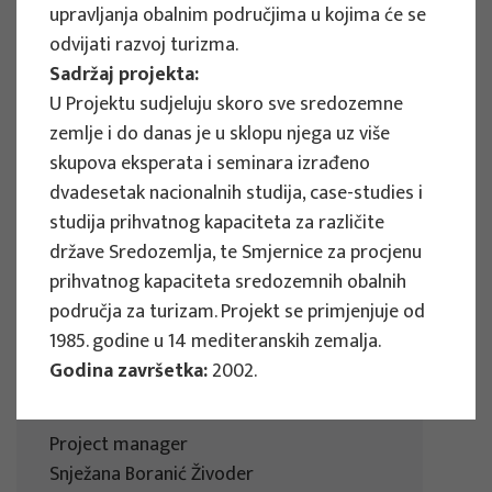
upravljanja obalnim područjima u kojima će se
Development in the City of Osijek
odvijati razvoj turizma.
Sadržaj projekta:
Project manager
U Projektu sudjeluju skoro sve sredozemne
Snježana Boranić Živoder
zemlje i do danas je u sklopu njega uz više
Client : Turistička zajednica grada Osijeka
skupova eksperata i seminara izrađeno
Implementation period : 2024
dvadesetak nacionalnih studija, case-studies i
More
studija prihvatnog kapaciteta za različite
države Sredozemlja, te Smjernice za procjenu
prihvatnog kapaciteta sredozemnih obalnih
područja za turizam. Projekt se primjenjuje od
RESEARCH PROJECTS
1985. godine u 14 mediteranskih zemalja.
Tourism Strategy of Šibenik-Knin
Godina završetka:
2002.
County until 2030
Project manager
Snježana Boranić Živoder