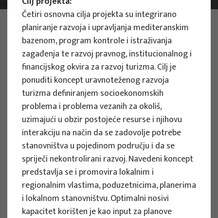
Cilj projekta:
Četiri osnovna cilja projekta su integrirano
PHOTO:
ILUSTRATIVNA FOTOGRAFIJA
planiranje razvoja i upravljanja mediteranskim
Projects
bazenom, program kontrole i istraživanja
zagađenja te razvoj pravnog, institucionalnog i
financijskog okvira za razvoj turizma. Cilj je
ponuditi koncept uravnoteženog razvoja
Filter
turizma definiranjem socioekonomskih
All
problema i problema vezanih za okoliš,
uzimajući u obzir postojeće resurse i njihovu
interakciju na način da se zadovolje potrebe
stanovništva u pojedinom području i da se
Search
spriječi nekontrolirani razvoj. Navedeni koncept
predstavlja se i promovira lokalnim i
regionalnim vlastima, poduzetnicima, planerima
i lokalnom stanovništvu. Optimalni nosivi
RESEARCH PROJECTS
kapacitet korišten je kao input za planove
Strategic Guidelines for Tourism