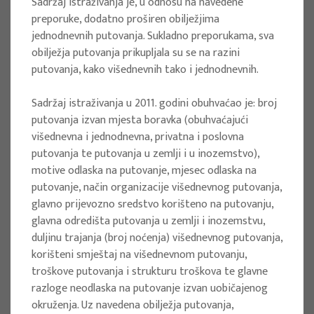
Sadržaj istraživanja je, u odnosu na navedene
Development in the City of Osijek
preporuke, dodatno proširen obilježjima
jednodnevnih putovanja. Sukladno preporukama, sva
Project manager
obilježja putovanja prikupljala su se na razini
Snježana Boranić Živoder
putovanja, kako višednevnih tako i jednodnevnih.
Client : Turistička zajednica grada Osijeka
Sadržaj istraživanja u 2011. godini obuhvaćao je: broj
Implementation period : 2024
putovanja izvan mjesta boravka (obuhvaćajući
More
višednevna i jednodnevna, privatna i poslovna
putovanja te putovanja u zemlji i u inozemstvo),
motive odlaska na putovanje, mjesec odlaska na
putovanje, način organizacije višednevnog putovanja,
glavno prijevozno sredstvo korišteno na putovanju,
RESEARCH PROJECTS
glavna odredišta putovanja u zemlji i inozemstvu,
Tourism Strategy of Šibenik-Knin
duljinu trajanja (broj noćenja) višednevnog putovanja,
County until 2030
korišteni smještaj na višednevnom putovanju,
troškove putovanja i strukturu troškova te glavne
Project manager
razloge neodlaska na putovanje izvan uobičajenog
Snježana Boranić Živoder
okruženja. Uz navedena obilježja putovanja,