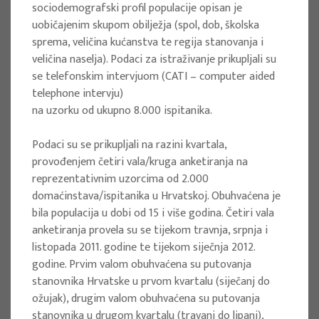
Client : Turistička zajednica Šibensko-
sociodemografski profil populacije opisan je
uobičajenim skupom obilježja (spol, dob, školska
kninske županije
sprema, veličina kućanstva te regija stanovanja i
Implementation period : 2024
veličina naselja). Podaci za istraživanje prikupljali su
More
se telefonskim intervjuom (CATI – computer aided
telephone intervju)
na uzorku od ukupno 8.000 ispitanika.
Podaci su se prikupljali na razini kvartala,
RESEARCH PROJECTS
provođenjem četiri vala/kruga anketiranja na
Action Plan for Tourism Development
reprezentativnim uzorcima od 2.000
domaćinstava/ispitanika u Hrvatskoj. Obuhvaćena je
in the Dalmatinska zagora - splitsko
bila populacija u dobi od 15 i više godina. Četiri vala
zaleđe
anketiranja provela su se tijekom travnja, srpnja i
Project manager
listopada 2011. godine te tijekom siječnja 2012.
godine. Prvim valom obuhvaćena su putovanja
Snježana Boranić Živoder
stanovnika Hrvatske u prvom kvartalu (siječanj do
Client : Turistička zajednica Splitsko-
ožujak), drugim valom obuhvaćena su putovanja
dalmatinske županije
stanovnika u drugom kvartalu (travanj do lipanj),