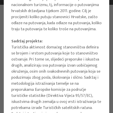
nacionalnom turizmu, tj, informacije o putovanjima
hrvatskih državljana tijekom 2011. godine. Cilj je
PHOTO:
ILUSTRATIVNA FOTOGRAFIJA
procijeniti koliko putuju stanovnici Hrvatske, zašto
Projects
odlaze na putovanja, kada odlaze na putovanja, koliko
traju ta putovanja te koliko troše na putovanjima.
Sadržaj projekta:
Filter
Turistička aktivnost domaćeg stanovništva definira
All
se brojem i vrstom putovanja koje to stanovništvo
ostvaruje. Pri tome se, slijedeći preporuke i iskustva
drugih, analiziraju sva putovanja izvan uobičajenog
okruženja, osim onih svakodnevnih putovanja koja se
poduzimaju zbog posla, školovanja i slično. Sadržaj i
Search
metodologija istraživanja temelje se na
preporukama Europske komisije za područje
turističke statistike (Direktiva Vijeća 95/57/EC),
iskustvima drugih zemalja u ovoj vrsti istraživanja te
RESEARCH PROJECTS
potrebama izrade Turističkih satelitskih računa.
Strategic Guidelines for Tourism