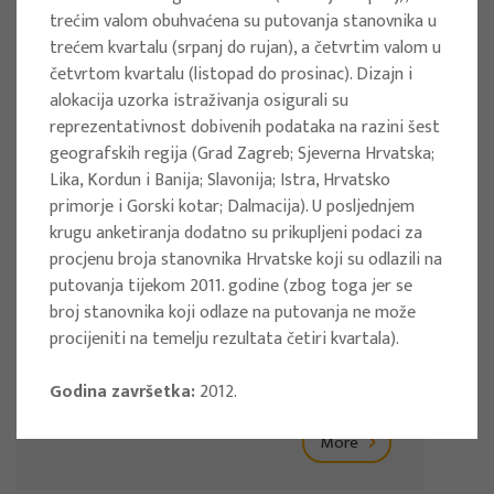
Implementation period : 2024
trećim valom obuhvaćena su putovanja stanovnika u
More
trećem kvartalu (srpanj do rujan), a četvrtim valom u
četvrtom kvartalu (listopad do prosinac). Dizajn i
alokacija uzorka istraživanja osigurali su
reprezentativnost dobivenih podataka na razini šest
geografskih regija (Grad Zagreb; Sjeverna Hrvatska;
RESEARCH PROJECTS
Lika, Kordun i Banija; Slavonija; Istra, Hrvatsko
primorje i Gorski kotar; Dalmacija). U posljednjem
SWOT Analysis for HERIT ADAPT Pilot
krugu anketiranja dodatno su prikupljeni podaci za
Sites
procjenu broja stanovnika Hrvatske koji su odlazili na
putovanja tijekom 2011. godine (zbog toga jer se
Project manager
broj stanovnika koji odlaze na putovanja ne može
Izidora Marković Vukadin
procijeniti na temelju rezultata četiri kvartala).
Client : Dubrovačka razvojna agencija
DURA
Godina završetka:
2012.
Implementation period : 2024
More