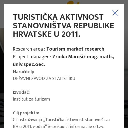
TURISTIČKA AKTIVNOST
STANOVNIŠTVA REPUBLIKE
HRVATSKE U 2011.
Research area :
Tourism market research
Project manager :
Zrinka Marušić mag. math.,
univ.spec.oec.
Naručitelj:
DRŽAVNI ZAVOD ZA STATISTIKU
Izvođač:
Institut za turizam
Cilj projekta:
Main Projects
Cilj istraživanja „Turistička aktivnost stanovništva
Research Projects
RH u 2011. godini“ je prikupiti informacije o tzv.