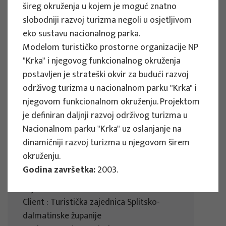
Client : Turistička zajednica Šibensko-
šireg okruženja u kojem je moguć znatno
kninske županije
slobodniji razvoj turizma negoli u osjetljivom
Implementation period : 2024
eko sustavu nacionalnog parka.
Modelom turističko prostorne organizacije NP
More
"Krka" i njegovog funkcionalnog okruženja
postavljen je strateški okvir za budući razvoj
održivog turizma u nacionalnom parku "Krka" i
njegovom funkcionalnom okruženju. Projektom
RESEARCH PROJECTS
je definiran daljnji razvoj održivog turizma u
Action Plan for Tourism Development
Nacionalnom parku "Krka" uz oslanjanje na
in the Dalmatinska zagora - splitsko
dinamičniji razvoj turizma u njegovom širem
zaleđe
okruženju.
Godina završetka:
2003.
Project manager
Snježana Boranić Živoder
Client : Turistička zajednica Splitsko-
dalmatinske županije