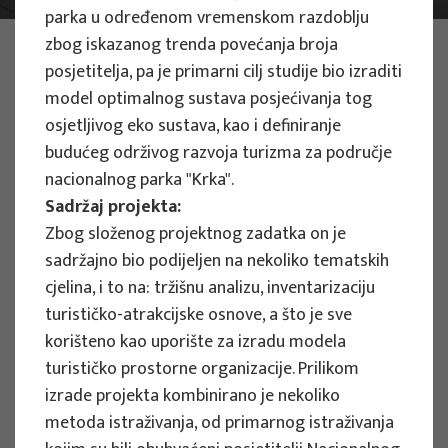
parka u određenom vremenskom razdoblju
zbog iskazanog trenda povećanja broja
PHOTO:
ILUSTRATIVNA FOTOGRAFIJA
Projects
posjetitelja, pa je primarni cilj studije bio izraditi
model optimalnog sustava posjećivanja tog
osjetljivog eko sustava, kao i definiranje
budućeg održivog razvoja turizma za područje
Filter
nacionalnog parka "Krka".
All
Sadržaj projekta:
Zbog složenog projektnog zadatka on je
sadržajno bio podijeljen na nekoliko tematskih
cjelina, i to na: tržišnu analizu, inventarizaciju
turističko-atrakcijske osnove, a što je sve
Search
korišteno kao uporište za izradu modela
turističko prostorne organizacije. Prilikom
izrade projekta kombinirano je nekoliko
RESEARCH PROJECTS
metoda istraživanja, od primarnog istraživanja
Strategic Guidelines for Tourism