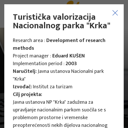
Turistička valorizacija
Nacionalnog parka "Krka"
Research area :
Development of research
methods
Project manager :
Eduard KUŠEN
Implementation period :
2003
Naručitelj:
Javna ustanova Nacionalni park
"Krka"
Izvođač:
Institut za turizam
Cilj projekta:
Javna ustanova NP "Krka" zadužena za
upravljanje nacionalnim parkom suočila se s
problemom prostorne i vremenske
Main Projects
Research Projects
preopterećenosti nekih dijelova nacionalnog