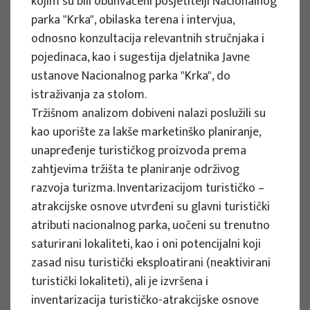
kojim su bili obuhvaćeni posjetitelji Nacionalnog
Development in the City of Osijek
parka "Krka", obilaska terena i intervjua,
odnosno konzultacija relevantnih stručnjaka i
Project manager
pojedinaca, kao i sugestija djelatnika Javne
Snježana Boranić Živoder
ustanove Nacionalnog parka "Krka", do
Client : Turistička zajednica grada Osijeka
istraživanja za stolom.
Implementation period : 2024
Tržišnom analizom dobiveni nalazi poslužili su
More
kao uporište za lakše marketinško planiranje,
unapređenje turističkog proizvoda prema
zahtjevima tržišta te planiranje održivog
razvoja turizma. Inventarizacijom turističko –
RESEARCH PROJECTS
atrakcijske osnove utvrđeni su glavni turistički
atributi nacionalnog parka, uočeni su trenutno
Tourism Strategy of Šibenik-Knin
saturirani lokaliteti, kao i oni potencijalni koji
County until 2030
zasad nisu turistički eksploatirani (neaktivirani
Project manager
turistički lokaliteti), ali je izvršena i
Snježana Boranić Živoder
inventarizacija turističko-atrakcijske osnove