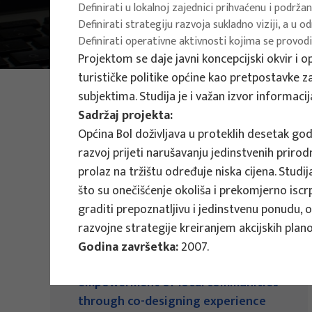
Definirati u lokalnoj zajednici prihvaćenu i podržan
Definirati strategiju razvoja sukladno viziji, a u
Main Projects
Definirati operativne aktivnosti kojima se provodi
Projektom se daje javni koncepcijski okvir i o
turističke politike općine kao pretpostavke 
PHOTO:
ILUSTRATIVNA FOTOGRAFIJA
subjektima. Studija je i važan izvor informacij
Projects
Sadržaj projekta:
Općina Bol doživljava u proteklih desetak god
razvoj prijeti narušavanju jedinstvenih prirod
prolaz na tržištu određuje niska cijena. Stud
što su onečišćenje okoliša i prekomjerno iscrpl
graditi prepoznatljivu i jedinstvenu ponudu, 
razvojne strategije kreiranjem akcijskih planov
EU PROJECTS
Godina završetka:
2007.
People Powered Tourism -
empowerment of local communities
through co-designing experience