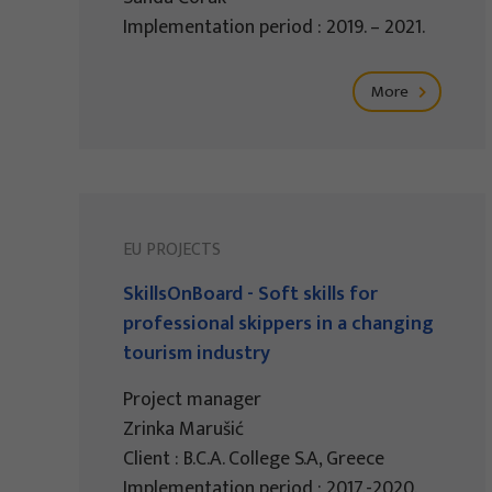
Implementation period : 2019. – 2021.
More
EU PROJECTS
SkillsOnBoard - Soft skills for
professional skippers in a changing
tourism industry
Project manager
Zrinka Marušić
Client : B.C.A. College S.A, Greece
Implementation period : 2017.-2020.