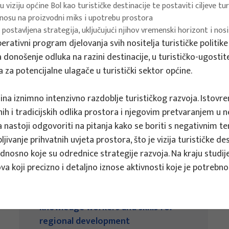
u viziju općine Bol kao turističke destinacije te postaviti ciljeve tu
 odnosu na proizvodni miks i upotrebu prostora
 postavljena strategija, uključujući njihov vremenski horizont i nos
perativni program djelovanja svih nositelja turističke politike
za donošenje odluka na razini destinacije, u turističko-ugos
a za potencijalne ulagače u turistički sektor općine.
ina iznimno intenzivno razdoblje turističkog razvoja. Istovr
nih i tradicijskih odlika prostora i njegovim pretvaranjem u ne
ija nastoji odgovoriti na pitanja kako se boriti s negativnim 
jivanje prihvatnih uvjeta prostora, što je vizija turističke de
odnosno koje su odrednice strategije razvoja. Na kraju studi
a koji precizno i detaljno iznose aktivnosti koje je potrebno 
EU PROJECTS
REWARD - Retaining and attracting
knowledge workers and skills for
regional development