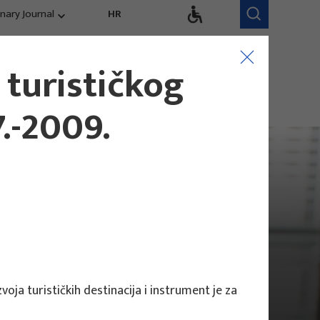
inary Journal
HR
Research Areas
Research Team
 turističkog
Competitiveness,
trends, evaluation
.-2009.
oja turističkih destinacija i instrument je za