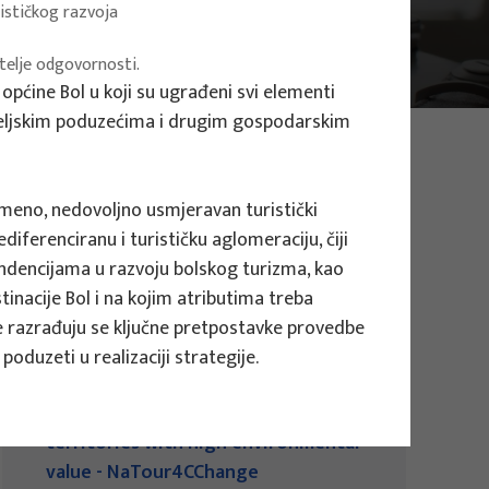
rističkog razvoja
itelje odgovornosti.
 općine Bol u koji su ugrađeni svi elementi
titeljskim poduzećima i drugim gospodarskim
emeno, nedovoljno usmjeravan turistički
diferenciranu i turističku aglomeraciju, čiji
tendencijama u razvoju bolskog turizma, kao
stinacije Bol i na kojim atributima treba
je razrađuju se ključne pretpostavke provedbe
poduzeti u realizaciji strategije.
EU PROJECTS
Governing sustainable tourism in
territories with high environmental
value - NaTour4CChange