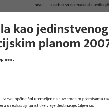
News
Tourism: An International Interdiscipl
Main Projects
Main Projects
la kao jedinstvenog
cijskim planom 2007
lopment
ički razvoj općine Bol utemeljen na suvremenim premisama razv
a u realizaciji turističke vizije destinacije. Ciljevi su: