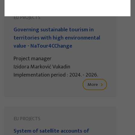
EU PROJECTS
Governing sustainable tourism in
territories with high environmental
value - NaTour4CChange
Project manager
Izidora Marković Vukadin
Implementation period : 2024. - 2026.
More
EU PROJECTS
System of satellite accounts of