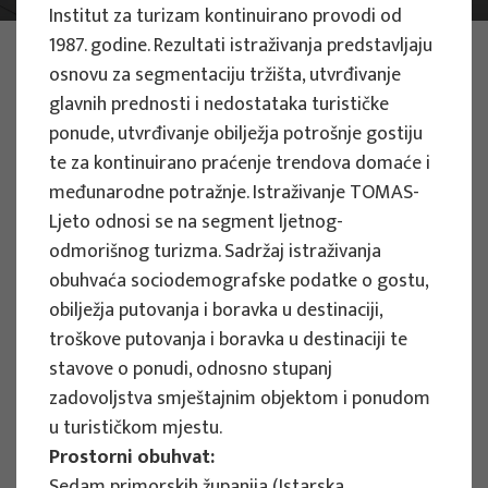
Institut za turizam kontinuirano provodi od
1987. godine. Rezultati istraživanja predstavljaju
PHOTO:
ILUSTRATIVNA FOTOGRAFIJA
osnovu za segmentaciju tržišta, utvrđivanje
Projects
glavnih prednosti i nedostataka turističke
ponude, utvrđivanje obilježja potrošnje gostiju
te za kontinuirano praćenje trendova domaće i
međunarodne potražnje. Istraživanje TOMAS-
Ljeto odnosi se na segment ljetnog-
EU PROJECTS
odmorišnog turizma. Sadržaj istraživanja
obuhvaća sociodemografske podatke o gostu,
People Powered Tourism -
obilježja putovanja i boravka u destinaciji,
empowerment of local communities
troškove putovanja i boravka u destinaciji te
through co-designing experience
stavove o ponudi, odnosno stupanj
based transformative travel to
zadovoljstva smještajnim objektom i ponudom
enhance visitor economy
u turističkom mjestu.
Project manager
Prostorni obuhvat:
Renata Tomljenović
Sedam primorskih županija (Istarska,