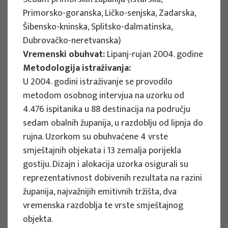
Implementation period : 2025. - 2028.
Primorsko-goranska, Ličko-senjska, Zadarska,
Šibensko-kninska, Splitsko-dalmatinska,
More
Dubrovačko-neretvanska)
Vremenski obuhvat:
Lipanj-rujan 2004. godine
Metodologija istraživanja:
U 2004. godini istraživanje se provodilo
EU PROJECTS
metodom osobnog intervjua na uzorku od
REWARD - Retaining and attracting
4.476 ispitanika u 88 destinacija na području
knowledge workers and skills for
sedam obalnih županija, u razdoblju od lipnja do
regional development
rujna. Uzorkom su obuhvaćene 4 vrste
smještajnih objekata i 13 zemalja porijekla
Project manager
gostiju. Dizajn i alokacija uzorka osigurali su
Renata Tomljenović
reprezentativnost dobivenih rezultata na razini
Implementation period : 2024. - 2027.
županija, najvažnijih emitivnih tržišta, dva
More
vremenska razdoblja te vrste smještajnog
objekta.