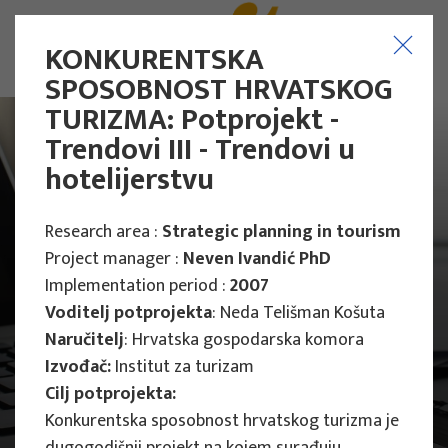
KONKURENTSKA
SPOSOBNOST HRVATSKOG
TURIZMA: Potprojekt -
Trendovi III - Trendovi u
hotelijerstvu
Research area :
Strategic planning in tourism
Project manager :
Neven Ivandić PhD
Implementation period :
2007
Voditelj potprojekta
: Neda Telišman Košuta
Naručitelj
: Hrvatska gospodarska komora
Izvođač:
Institut za turizam
Cilj potprojekta:
Main Projects
Konkurentska sposobnost hrvatskog turizma je