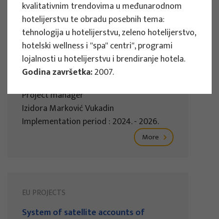
kvalitativnim trendovima u međunarodnom
hotelijerstvu te obradu posebnih tema:
EU PROJECTS
tehnologija u hotelijerstvu, zeleno hotelijerstvo,
hotelski wellness i ''spa'' centri'', programi
Governing sustainable tourism in
lojalnosti u hotelijerstvu i brendiranje hotela.
territories with high environmental
Godina završetka:
2007.
value - NaTour4CChange
Project manager
Izidora Marković Vukadin
Implementation period : 2024. - 2026.
More
EU PROJECTS
System of satellite accounts of