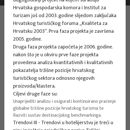
dugogodišnji projekt na kojem surađuju
Hrvatska gospodarska komora i Institut za
PHOTO:
ILUSTRATIVNA FOTOGRAFIJA
turizam još od 2003. godine slijedom zaključaka
Projects
Hrvatskog turističkog foruma „Kvaliteta za
Hrvatsku 2003“. Prva faza projekta je završena
2005. godine.
Druga faza projekta započeta je 2006. godine.
nakon što je u okviru prve faze projekta
provedena analiza kvantitativnih i kvalitativnih
EU PROJECTS
pokazatelja tržišne pozicije hrvatskog
People Powered Tourism -
turističkog sektora odnosno njegovih
empowerment of local communities
proizvoda/klastera.
through co-designing experience
Ciljevi druge faze su:
based transformative travel to
Unaprijediti analizu i osigurati kontinuirano praćenje
globalne tržišne pozicije hrvatskog turizma te
enhance visitor economy
Razviti sustav destinacijskog benchmarkinga.
Project manager
Trendovi III - Trendovi u hotelijerstvu je treći u
Renata Tomljenović