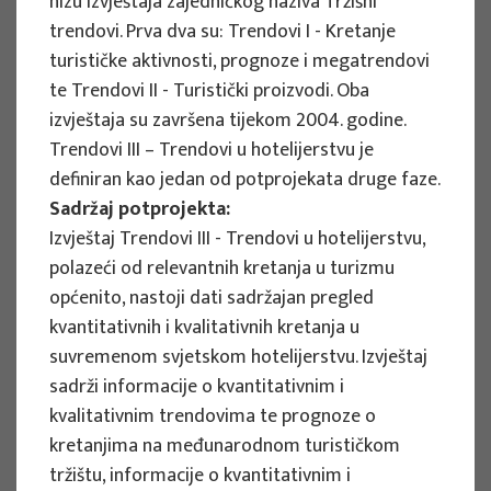
nizu izvještaja zajedničkog naziva Tržišni
Implementation period : 2025. - 2028.
trendovi. Prva dva su: Trendovi I - Kretanje
turističke aktivnosti, prognoze i megatrendovi
More
te Trendovi II - Turistički proizvodi. Oba
izvještaja su završena tijekom 2004. godine.
Trendovi III – Trendovi u hotelijerstvu je
definiran kao jedan od potprojekata druge faze.
EU PROJECTS
Sadržaj potprojekta:
REWARD - Retaining and attracting
Izvještaj Trendovi III - Trendovi u hotelijerstvu,
knowledge workers and skills for
polazeći od relevantnih kretanja u turizmu
regional development
općenito, nastoji dati sadržajan pregled
kvantitativnih i kvalitativnih kretanja u
Project manager
suvremenom svjetskom hotelijerstvu. Izvještaj
Renata Tomljenović
sadrži informacije o kvantitativnim i
Implementation period : 2024. - 2027.
kvalitativnim trendovima te prognoze o
More
kretanjima na međunarodnom turističkom
tržištu, informacije o kvantitativnim i