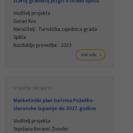
staroj gradskoj jezgri u Gradu Splitu
Voditelj projekta
Goran Kos
Naručitelj : Turistička zajednica grada
Splita
Razdoblje provedbe : 2023
Vidi više
STRUČNI PROJEKTI
Marketinški plan turizma Požeško-
slavonske županije do 2027. godine
Voditelj projekta
Snježana Boranić Živoder