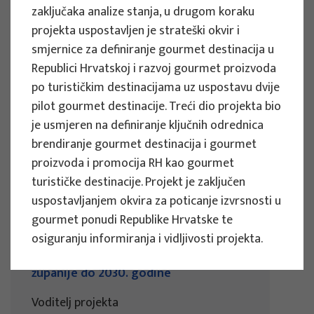
zaključaka analize stanja, u drugom koraku
u gradu Osijeku
projekta uspostavljen je strateški okvir i
Voditelj projekta
smjernice za definiranje gourmet destinacija u
Snježana Boranić Živoder
Republici Hrvatskoj i razvoj gourmet proizvoda
Naručitelj : Turistička zajednica grada
po turističkim destinacijama uz uspostavu dvije
Osijeka
pilot gourmet destinacije. Treći dio projekta bio
Razdoblje provedbe : 2024
je usmjeren na definiranje ključnih odrednica
brendiranje gourmet destinacija i gourmet
Vidi više
proizvoda i promocija RH kao gourmet
turističke destinacije. Projekt je zaključen
uspostavljanjem okvira za poticanje izvrsnosti u
gourmet ponudi Republike Hrvatske te
STRUČNI PROJEKTI
osiguranju informiranja i vidljivosti projekta.
Strategija turizma Šibensko-kninske
županije do 2030. godine
Voditelj projekta