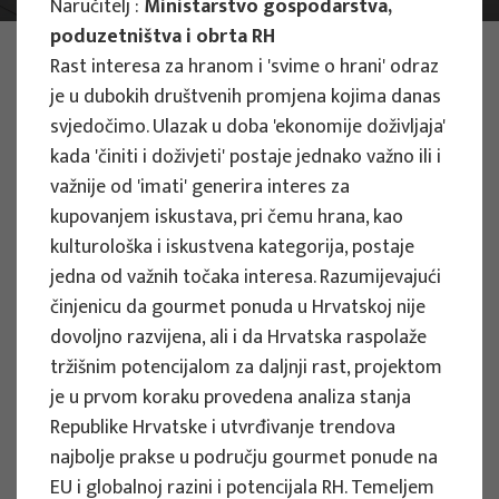
Naručitelj :
Ministarstvo gospodarstva,
poduzetništva i obrta RH
FOTO:
ILUSTRATIVNA FOTOGRAFIJA
Rast interesa za hranom i 'svime o hrani' odraz
Projekti
je u dubokih društvenih promjena kojima danas
svjedočimo. Ulazak u doba 'ekonomije doživljaja'
kada 'činiti i doživjeti' postaje jednako važno ili i
važnije od 'imati' generira interes za
Filtriraj
kupovanjem iskustava, pri čemu hrana, kao
Sve
kulturološka i iskustvena kategorija, postaje
jedna od važnih točaka interesa. Razumijevajući
činjenicu da gourmet ponuda u Hrvatskoj nije
dovoljno razvijena, ali i da Hrvatska raspolaže
Traži
tržišnim potencijalom za daljnji rast, projektom
je u prvom koraku provedena analiza stanja
Republike Hrvatske i utvrđivanje trendova
STRUČNI PROJEKTI
najbolje prakse u području gourmet ponude na
EU i globalnoj razini i potencijala RH. Temeljem
Strateške smjernice za razvoj turizma