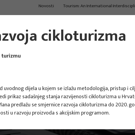
Novosti
Tourism: An International Interdiscipl
O nama
Projekti
Po
azvoja cikloturizma
Istraživanje i
Procjene, strategije,
Kon
konzalting u turizmu
međuodnosi
tre
u turizmu
od uvodnog dijela u kojem se izlažu metodologija, pristup i ci
jedi prikaz sadašnjeg stanja razvijenosti cikloturizma u Hrv
Plana predlažu se smjernice razvoja cikloturizma do 2020. go
vnosti u razvoju proizvoda s akcijskim programom.