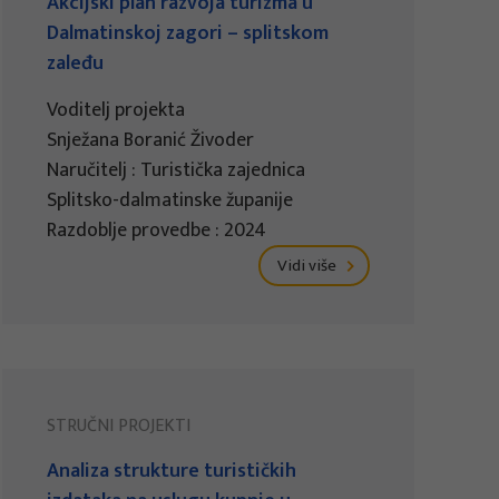
Akcijski plan razvoja turizma u
Dalmatinskoj zagori – splitskom
zaleđu
Voditelj projekta
Snježana Boranić Živoder
Naručitelj : Turistička zajednica
Splitsko-dalmatinske županije
Razdoblje provedbe : 2024
Vidi više
STRUČNI PROJEKTI
Analiza strukture turističkih