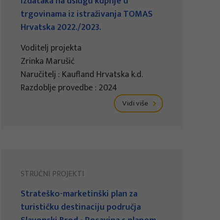
izdataka na uslugu kupnje u
trgovinama iz istraživanja TOMAS
Hrvatska 2022./2023.
Voditelj projekta
Zrinka Marušić
Naručitelj : Kaufland Hrvatska k.d.
Razdoblje provedbe : 2024
Vidi više
STRUČNI PROJEKTI
Strateško-marketinški plan za
turističku destinaciju područja