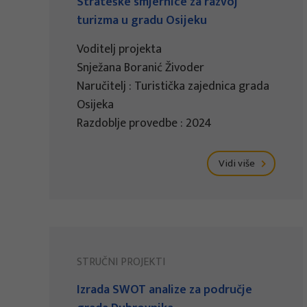
Strateške smjernice za razvoj
turizma u gradu Osijeku
Voditelj projekta
Snježana Boranić Živoder
Naručitelj : Turistička zajednica grada
Osijeka
Razdoblje provedbe : 2024
Vidi više
STRUČNI PROJEKTI
Izrada SWOT analize za područje