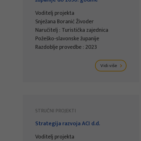
županije do 2030. godine
Voditelj projekta
Snježana Boranić Živoder
Naručitelj : Turistička zajednica
Požeško-slavonske županije
Razdoblje provedbe : 2023
Vidi više
STRUČNI PROJEKTI
Strategija razvoja ACI d.d.
Voditelj projekta