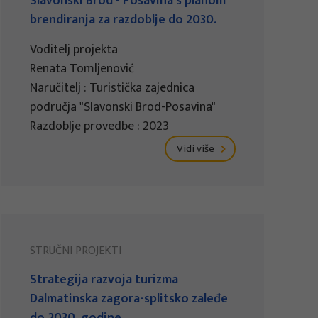
Slavonski Brod - Posavina s planom
brendiranja za razdoblje do 2030.
Voditelj projekta
Renata Tomljenović
Naručitelj : Turistička zajednica
područja "Slavonski Brod-Posavina"
Razdoblje provedbe : 2023
Vidi više
STRUČNI PROJEKTI
Strategija razvoja turizma
Dalmatinska zagora-splitsko zaleđe