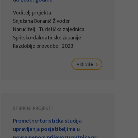
do 2030. godine
Voditelj projekta
Snježana Boranić Živoder
Naručitelj : Turistička zajednica
Splitsko-dalmatinske županije
Razdoblje provedbe : 2023
Vidi više
STRUČNI PROJEKTI
Prometno-turistička studija
upravljanja posjetiteljima u
povremenom prijevozu putnika pri