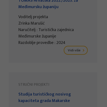
TOMAS Hrvatska 2022./2023. za
Međimursku županiju
Voditelj projekta
Zrinka Marušić
Naručitelj : Turistička zajednica
Međimurske županije
Razdoblje provedbe : 2024
Vidi više
STRUČNI PROJEKTI
Studija turističkog nosivog
kapaciteta grada Makarske