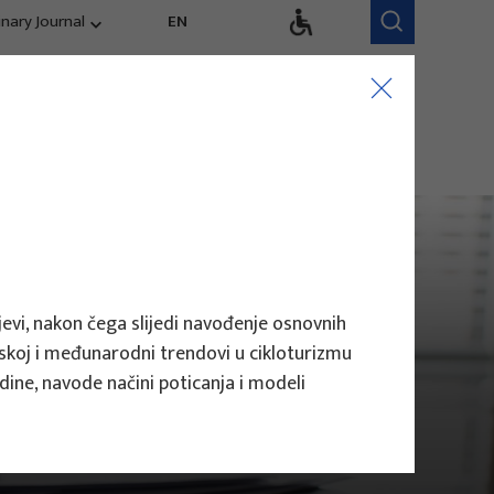
inary Journal
EN
dručja istraživanja
Istraživački tim
kurentnost,
Naši zaposlenici
ndovi, evaluacija
ljevi, nakon čega slijedi navođenje osnovnih
atskoj i međunarodni trendovi u cikloturizmu
dine, navode načini poticanja i modeli