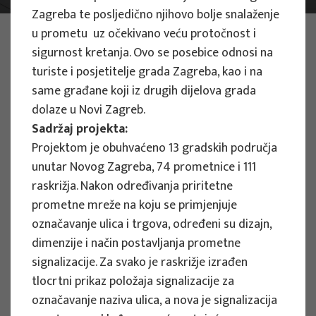
Zagreba te posljedično njihovo bolje snalaženje
FOTO:
ILUSTRATIVNA FOTOGRAFIJA
u prometu uz očekivano veću protočnost i
Projekti
sigurnost kretanja. Ovo se posebice odnosi na
turiste i posjetitelje grada Zagreba, kao i na
same građane koji iz drugih dijelova grada
dolaze u Novi Zagreb.
Filtriraj
Sadržaj projekta:
Sve
Projektom je obuhvaćeno 13 gradskih područja
unutar Novog Zagreba, 74 prometnice i 111
raskrižja. Nakon određivanja priritetne
prometne mreže na koju se primjenjuje
označavanje ulica i trgova, određeni su dizajn,
Traži
dimenzije i način postavljanja prometne
signalizacije. Za svako je raskrižje izrađen
tlocrtni prikaz položaja signalizacije za
STRUČNI PROJEKTI
označavanje naziva ulica, a nova je signalizacija
Strateške smjernice za razvoj turizma