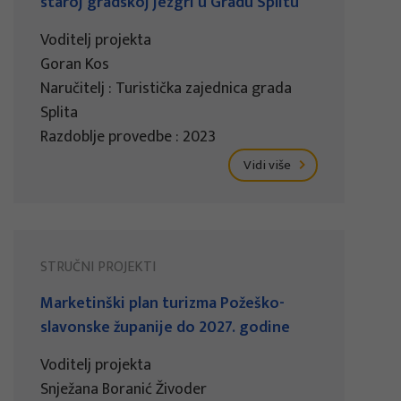
staroj gradskoj jezgri u Gradu Splitu
Voditelj projekta
Goran Kos
Naručitelj : Turistička zajednica grada
Splita
Razdoblje provedbe : 2023
Vidi više
STRUČNI PROJEKTI
Marketinški plan turizma Požeško-
slavonske županije do 2027. godine
Voditelj projekta
Snježana Boranić Živoder