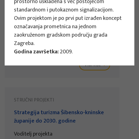
prostorno usklađena s već postojećom
u gradu Osijeku
standardnom i putokaznom signalizacijom.
Ovim projektom je po prvi put izrađen koncept
Voditelj projekta
označavanja prometnica na jednom
Snježana Boranić Živoder
zaokruženom gradskom području grada
Naručitelj : Turistička zajednica grada
Zagreba.
Osijeka
Godina završetka:
2009.
Razdoblje provedbe : 2024
Vidi više
STRUČNI PROJEKTI
Strategija turizma Šibensko-kninske
županije do 2030. godine
Voditelj projekta